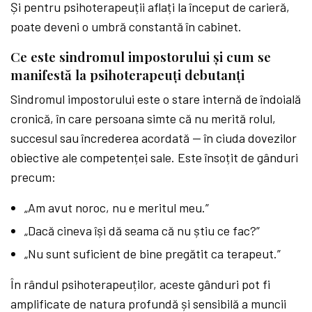
Și pentru psihoterapeuții aflați la început de carieră,
poate deveni o umbră constantă în cabinet.
Ce este sindromul impostorului și cum se
manifestă la psihoterapeuți debutanți
Sindromul impostorului este o stare internă de îndoială
cronică, în care persoana simte că nu merită rolul,
succesul sau încrederea acordată — în ciuda dovezilor
obiective ale competenței sale. Este însoțit de gânduri
precum:
„Am avut noroc, nu e meritul meu.”
„Dacă cineva își dă seama că nu știu ce fac?”
„Nu sunt suficient de bine pregătit ca terapeut.”
În rândul psihoterapeuților, aceste gânduri pot fi
amplificate de natura profundă și sensibilă a muncii