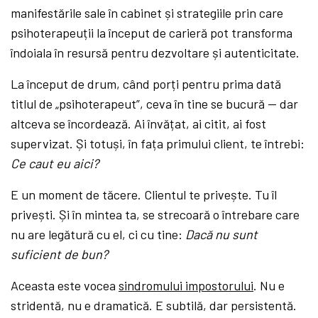
manifestările sale în cabinet și strategiile prin care
psihoterapeuții la început de carieră pot transforma
îndoiala în resursă pentru dezvoltare și autenticitate.
La început de drum, când porți pentru prima dată
titlul de „psihoterapeut”, ceva în tine se bucură — dar
altceva se încordează. Ai învățat, ai citit, ai fost
supervizat. Și totuși, în fața primului client, te întrebi:
Ce caut eu aici?
E un moment de tăcere. Clientul te privește. Tu îl
privești. Și în mintea ta, se strecoară o întrebare care
nu are legătură cu el, ci cu tine:
Dacă nu sunt
suficient de bun?
Aceasta este vocea
sindromului impostorului
. Nu e
stridentă, nu e dramatică. E subtilă, dar persistentă.