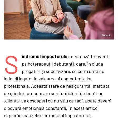
Canva
S
indromul impostorului
afectează frecvent
psihoterapeuții debutanți, care, în ciuda
pregătirii și supervizării, se confruntă cu
îndoieli legate de valoarea și competența lor
profesională. Această stare de nesiguranță, marcată
de gânduri precum „nu sunt suficient de bun” sau
„clientul va descoperi că nu știu ce fac”, poate deveni
o povară emoțională constantă. În acest articol
explorăm cauzele sindromului impostorului,