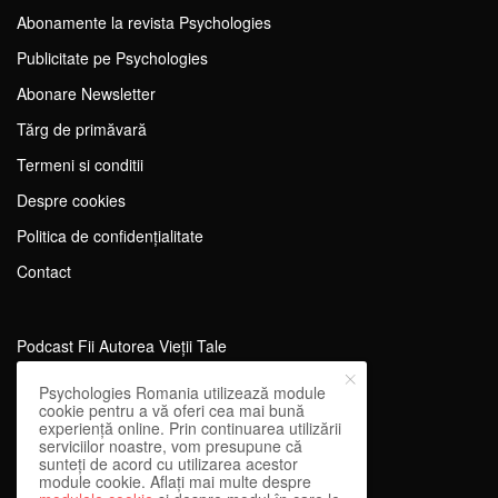
Abonamente la revista Psychologies
Publicitate pe Psychologies
Abonare Newsletter
Tărg de primăvară
Termeni si conditii
Despre cookies
Politica de confidențialitate
Contact
Podcast Fii Autorea Vieții Tale
Evenimente Fii Autoarea Vieții Tale!
Psychologies Romania utilizează module
cookie pentru a vă oferi cea mai bună
SportEdu
experiență online. Prin continuarea utilizării
serviciilor noastre, vom presupune că
Antrenament Mental pentru Sportivi
sunteți de acord cu utilizarea acestor
module cookie. Aflați mai multe despre
Learning Network