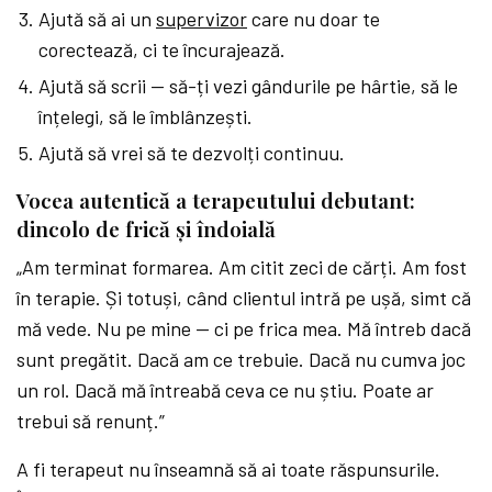
Ajută să ai un
supervizor
care nu doar te
corectează, ci te încurajează.
Ajută să scrii — să-ți vezi gândurile pe hârtie, să le
înțelegi, să le îmblânzești.
Ajută să vrei să te dezvolți continuu.
Vocea autentică a terapeutului debutant:
dincolo de frică și îndoială
„Am terminat formarea. Am citit zeci de cărți. Am fost
în terapie. Și totuși, când clientul intră pe ușă, simt că
mă vede. Nu pe mine — ci pe frica mea. Mă întreb dacă
sunt pregătit. Dacă am ce trebuie. Dacă nu cumva joc
un rol. Dacă mă întreabă ceva ce nu știu. Poate ar
trebui să renunț.”
A fi terapeut nu înseamnă să ai toate răspunsurile.