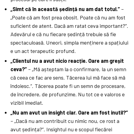
„Simt că în această ședință nu am dat totul.”
–
„Poate că am fost prea obosit. Poate că nu am fost
suficient de atent. Dacă am ratat ceva important?”.
Adevărul e că nu fiecare ședință trebuie să fie
spectaculoasă. Uneori, simpla menținere a spațiului
e un act terapeutic profund.
„Clientul nu a avut nicio reacție. Oare am greșit
ceva?”
– „Mă așteptam la o confirmare, la un semn
că ceea ce fac are sens. Tăcerea lui mă face să mă
îndoiesc.”. Tăcerea poate fi un semn de procesare,
de încredere, de profunzime. Nu tot ce e valoros e
vizibil imediat.
„Nu am avut un insight clar. Oare am fost inutil?”
– „Dacă nu am contribuit cu nimic nou, ce rost a
avut ședința?”. Insightul nu e scopul fiecărei