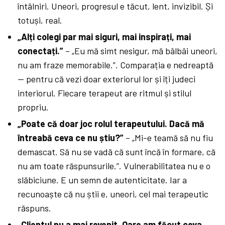
întâlniri. Uneori, progresul e tăcut, lent, invizibil. Și
totuși, real.
„Alți colegi par mai siguri, mai inspirați, mai
conectați.”
– „Eu mă simt nesigur, mă bâlbâi uneori,
nu am fraze memorabile.”. Comparația e nedreaptă
— pentru că vezi doar exteriorul lor și îți judeci
interiorul. Fiecare terapeut are ritmul și stilul
propriu.
„Poate că doar joc rolul terapeutului. Dacă mă
întreabă ceva ce nu știu?”
– „Mi-e teamă să nu fiu
demascat. Să nu se vadă că sunt încă în formare, că
nu am toate răspunsurile.”. Vulnerabilitatea nu e o
slăbiciune. E un semn de autenticitate. Iar a
recunoaște că nu știi e, uneori, cel mai terapeutic
răspuns.
„Clientul nu a mai revenit. Oare am făcut ceva