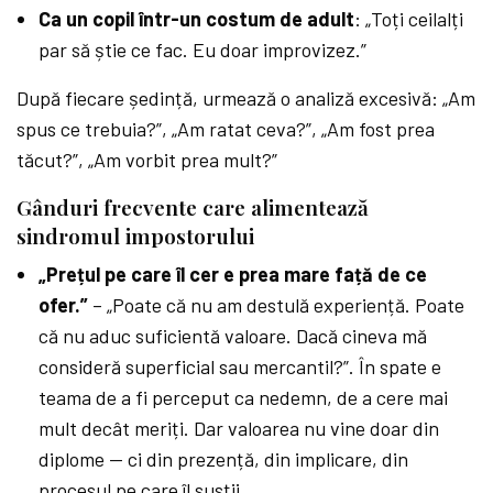
Ca un copil într-un costum de adult
: „Toți ceilalți
par să știe ce fac. Eu doar improvizez.”
După fiecare ședință, urmează o analiză excesivă: „Am
spus ce trebuia?”, „Am ratat ceva?”, „Am fost prea
tăcut?”, „Am vorbit prea mult?”
Gânduri frecvente care alimentează
sindromul impostorului
„Prețul pe care îl cer e prea mare față de ce
ofer.”
– „Poate că nu am destulă experiență. Poate
că nu aduc suficientă valoare. Dacă cineva mă
consideră superficial sau mercantil?”. În spate e
teama de a fi perceput ca nedemn, de a cere mai
mult decât meriți. Dar valoarea nu vine doar din
diplome — ci din prezență, din implicare, din
procesul pe care îl susții.