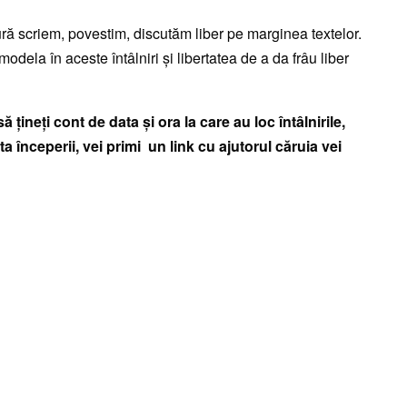
tură scriem, povestim, discutăm liber pe marginea textelor.
odela în aceste întâlniri şi libertatea de a da frâu liber
ţineţi cont de data şi ora la care au loc întâlnirile,
ta începerii, vei primi un link cu ajutorul căruia vei