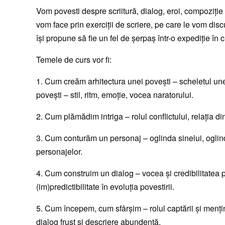
Vom povesti despre scriitură, dialog, eroi, compoziţie ş
vom face prin exerciţii de scriere, pe care le vom discut
îşi propune să fie un fel de şerpaş într-o expediţie în ci
Temele de curs vor fi:
1. Cum creăm arhitectura unei poveşti – scheletul unei
poveşti – stil, ritm, emoţie, vocea naratorului.
2. Cum plămădim intriga – rolul conflictului, relaţia di
3. Cum conturăm un personaj – oglinda sinelui, oglinda
personajelor.
4. Cum construim un dialog – vocea şi credibilitatea pe
(im)predictibilitate în evoluţia povestirii.
5. Cum începem, cum sfârşim – rolul captării şi menţineri
dialog frust şi descriere abundentă.