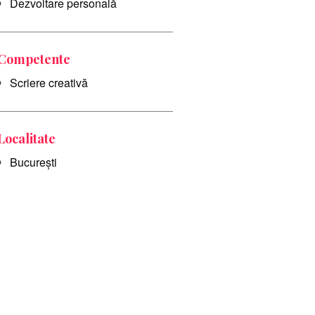
Dezvoltare personală
Competente
Scriere creativă
Localitate
București