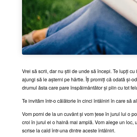
Vrei să scrii, dar nu ştii de unde să începi. Te lupţi cu
ajungi să le aşterni pe hârtie. Îţi promiţi că odată şi
drumul ăsta care pare înspăimântător şi plin cu tot fel
Te invităm într-o călătorie în cinci întâlniri în care să 
Vom porni de la un cuvânt şi vom ţese în jurul lui o 
croi în jurul ei o haină mai amplă. Vom alege un loc, u
scrise la cald într-una dintre aceste întâlniri.