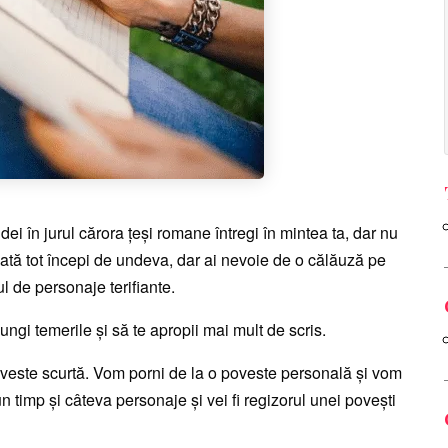
 idei în jurul cărora ţeşi romane întregi în mintea ta, dar nu
-odată tot începi de undeva, dar ai nevoie de o călăuză pe
ul de personaje terifiante.
alungi temerile şi să te apropii mai mult de scris.
poveste scurtă. Vom porni de la o poveste personală şi vom
n timp şi câteva personaje şi vei fi regizorul unei poveşti