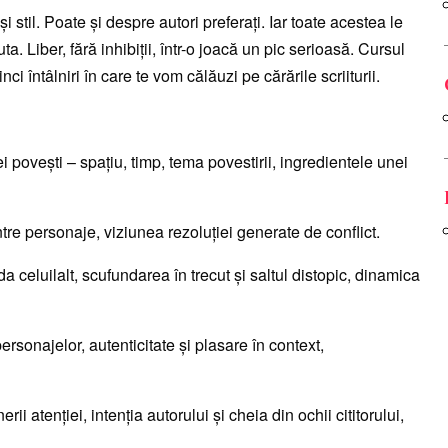
i stil. Poate şi despre autori preferaţi. Iar toate acestea le
a. Liber, fără inhibiţii, într-o joacă un pic serioasă. Cursul
nci întâlniri în care te vom călăuzi pe cărările scriiturii.
 poveşti – spaţiu, timp, tema povestirii, ingredientele unei
ntre personaje, viziunea rezoluţiei generate de conflict.
 celuilalt, scufundarea în trecut şi saltul distopic, dinamica
rsonajelor, autenticitate şi plasare în context,
i atenţiei, intenţia autorului şi cheia din ochii cititorului,