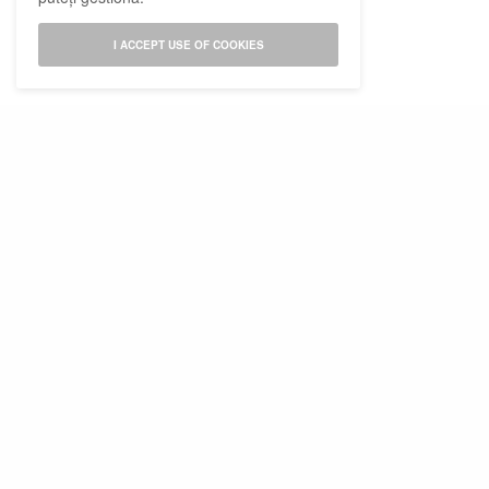
I ACCEPT USE OF COOKIES
Abonamente la revista Psychologies
Publicitate pe Psychologies
Abonare Newsletter
Tărg de primăvară
Termeni si conditii
Despre cookies