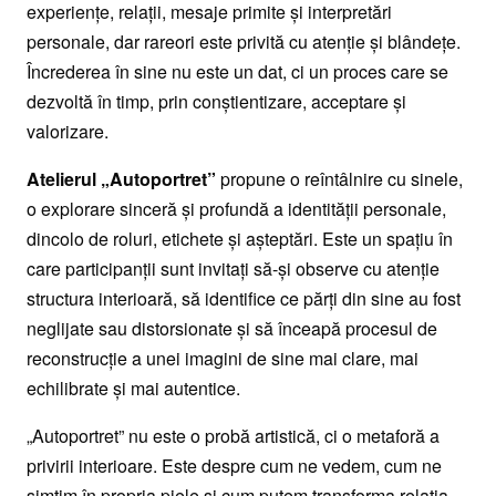
experiențe, relații, mesaje primite și interpretări
personale, dar rareori este privită cu atenție și blândețe.
Încrederea în sine nu este un dat, ci un proces care se
dezvoltă în timp, prin conștientizare, acceptare și
valorizare.
Atelierul „Autoportret”
propune o reîntâlnire cu sinele,
o explorare sinceră și profundă a identității personale,
dincolo de roluri, etichete și așteptări. Este un spațiu în
care participanții sunt invitați să-și observe cu atenție
structura interioară, să identifice ce părți din sine au fost
neglijate sau distorsionate și să înceapă procesul de
reconstrucție a unei imagini de sine mai clare, mai
echilibrate și mai autentice.
„Autoportret” nu este o probă artistică, ci o metaforă a
privirii interioare. Este despre cum ne vedem, cum ne
simțim în propria piele și cum putem transforma relația