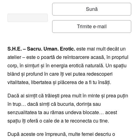
Sună
Trimite e-mail
S.H.E. – Sacru. Uman. Erotic.
este mai mult decât un
atelier – este o poartă de reîntoarcere acasă, în propriul
corp, în simțuri și în energia erotică naturală. Un spațiu
blând și profund în care îți vei putea redescoperi
vitalitatea, libertatea și plăcerea de a fi tu însăți.
Dacă ai simțit că trăiești prea mult în minte și prea puțin
în trup… dacă simți că bucuria, dorința sau
senzualitatea ta au rămas undeva blocate… acest
spațiu îți oferă o cale de a te reconecta cu tine.
După aceste ore împreună, multe femei descriu o