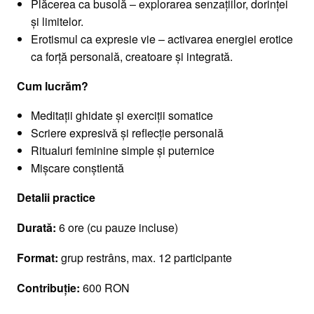
Plăcerea ca busolă – explorarea senzațiilor, dorinței
și limitelor.
Erotismul ca expresie vie – activarea energiei erotice
ca forță personală, creatoare și integrată.
Cum lucrăm?
Meditații ghidate și exerciții somatice
Scriere expresivă și reflecție personală
Ritualuri feminine simple și puternice
Mișcare conștientă
Detalii practice
Durată:
6 ore (cu pauze incluse)
Format:
grup restrâns, max. 12 participante
Contribuție:
600 RON