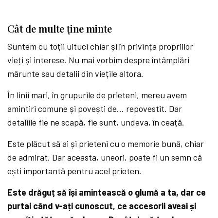
Cât de multe ține minte
Suntem cu toții uituci chiar și în privința propriilor
vieți și interese. Nu mai vorbim despre întâmplări
mărunte sau detalii din viețile altora.
În linii mari, în grupurile de prieteni, mereu avem
amintiri comune și povești de… repovestit. Dar
detaliile fie ne scapă, fie sunt, undeva, în ceață.
Este plăcut să ai și prieteni cu o memorie bună, chiar
de admirat. Dar aceasta, uneori, poate fi un semn că
ești importantă pentru acel prieten.
Este drăguț să își amintească o glumă a ta, dar ce
purtai când v-ați cunoscut, ce accesorii aveai și