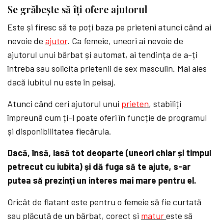
Se grăbește să îți ofere ajutorul
Este și firesc să te poți baza pe prieteni atunci când ai
nevoie de
ajutor
. Ca femeie, uneori ai nevoie de
ajutorul unui bărbat și automat, ai tendința de a-ți
întreba sau solicita prietenii de sex masculin. Mai ales
dacă iubitul nu este în peisaj.
Atunci când ceri ajutorul unui
prieten
, stabiliți
împreună cum ți-l poate oferi în funcție de programul
și disponibilitatea fiecăruia.
Dacă, însă, lasă tot deoparte (uneori chiar și timpul
petrecut cu iubita) și dă fuga să te ajute, s-ar
putea să prezinți un interes mai mare pentru el.
Oricât de flatant este pentru o femeie să fie curtată
sau plăcută de un bărbat, corect și
matur
este să