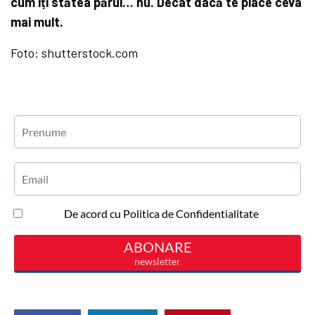
cum îți stătea părul… nu. Decât dacă te place ceva
mai mult.
Foto: shutterstock.com