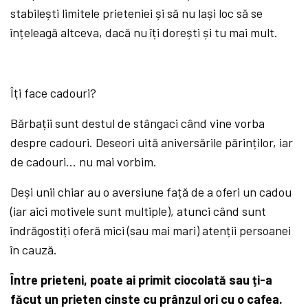
stabilești limitele prieteniei și să nu lași loc să se
înțeleagă altceva, dacă nu îți dorești și tu mai mult.
Îți face cadouri?
Bărbații sunt destul de stângaci când vine vorba
despre cadouri. Deseori uită aniversările părinților, iar
de cadouri… nu mai vorbim.
Deși unii chiar au o aversiune față de a oferi un cadou
(iar aici motivele sunt multiple), atunci când sunt
îndrăgostiți oferă mici (sau mai mari) atenții persoanei
în cauză.
Între prieteni, poate ai primit ciocolată sau ți-a
făcut un prieten cinste cu prânzul ori cu o cafea.