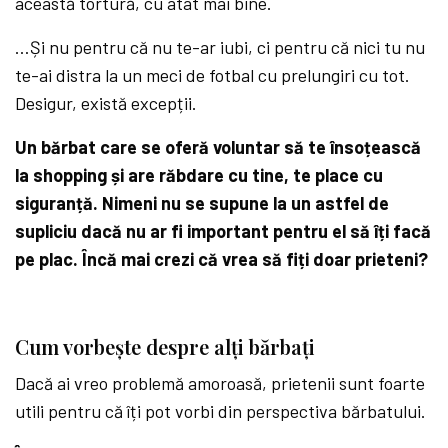
această tortură, cu atât mai bine.
…Și nu pentru că nu te-ar iubi, ci pentru că nici tu nu
te-ai distra la un meci de fotbal cu prelungiri cu tot.
Desigur, există excepții.
Un bărbat care se oferă voluntar să te însoțească
la shopping și are răbdare cu tine, te place cu
siguranță. Nimeni nu se supune la un astfel de
supliciu dacă nu ar fi important pentru el să îți facă
pe plac. Încă mai crezi că vrea să fiți doar prieteni?
Cum vorbește despre alți bărbați
Dacă ai vreo problemă amoroasă, prietenii sunt foarte
utili pentru că îți pot vorbi din perspectiva bărbatului.