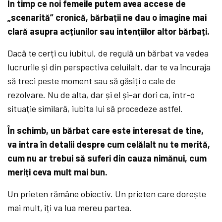
În timp ce noi femeile putem avea accese de
„scenarită” cronică, bărbații ne dau o imagine mai
clară asupra acțiunilor sau intențiilor altor bărbați.
Dacă te cerți cu iubitul, de regulă un bărbat va vedea
lucrurile și din perspectiva celuilalt, dar te va încuraja
să treci peste moment sau să găsiți o cale de
rezolvare. Nu de alta, dar și el și-ar dori ca, într-o
situație similară, iubita lui să procedeze astfel.
În schimb, un bărbat care este interesat de tine,
va intra în detalii despre cum celălalt nu te merită,
cum nu ar trebui să suferi din cauza nimănui, cum
meriți ceva mult mai bun.
Un prieten rămâne obiectiv. Un prieten care dorește
mai mult, îți va lua mereu partea.