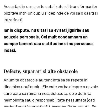
Aceasta din urma este catalizatorul transformarilor
pozitive intr-un cuplu si depinde de voi sa o gasiti si
intretineti.
Iar in dispute, nu uitati sa evitati jignirile sau
acuzele personale. Cel mult condamnam un
comportament sau o atitudine si nu persoana
insasi.
Defecte, suparari si alte obstacole
Anumite obstacole au tendinta sa se repete in
dinamica unui cuplu. Fie este vorba despre o nevoie
care pare sa ramana nesatisfacuta, de o dorinta
neimplinita sau o responsabilitate neasumata (cati
barbati sunt imprastiati!), acestea fie au solutii, fie