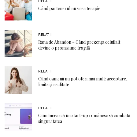
RELAŢII
Când partenerul nu vrea terapie
RELAŢII
Rana de Abandon – Când prezența celuilalt
devine o promisiune fragilă
RELAŢII
Când oamenii nu pot oferi mai mult: acceptare,
limite și realitate
RELAŢII
Cum încearcă un start-up românesc să combată
singurătatea