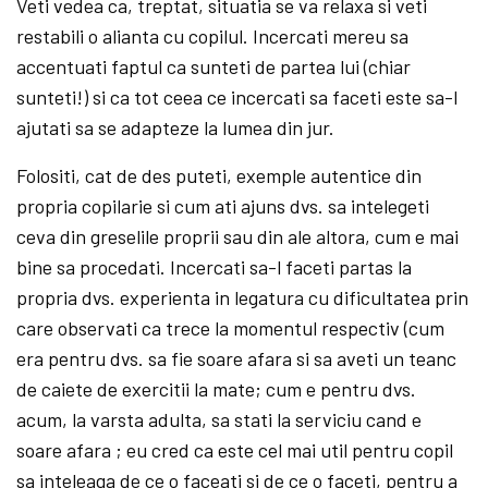
Veti vedea ca, treptat, situatia se va relaxa si veti
restabili o alianta cu copilul. Incercati mereu sa
accentuati faptul ca sunteti de partea lui (chiar
sunteti!) si ca tot ceea ce incercati sa faceti este sa-l
ajutati sa se adapteze la lumea din jur.
Folositi, cat de des puteti, exemple autentice din
propria copilarie si cum ati ajuns dvs. sa intelegeti
ceva din greselile proprii sau din ale altora, cum e mai
bine sa procedati. Incercati sa-l faceti partas la
propria dvs. experienta in legatura cu dificultatea prin
care observati ca trece la momentul respectiv (cum
era pentru dvs. sa fie soare afara si sa aveti un teanc
de caiete de exercitii la mate; cum e pentru dvs.
acum, la varsta adulta, sa stati la serviciu cand e
soare afara ; eu cred ca este cel mai util pentru copil
sa inteleaga de ce o faceati si de ce o faceti, pentru a