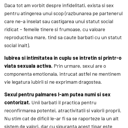
Daca tot am vorbit despre infidelitati, exista si sex
pentru atingerea unui scop (razbunarea pe partenerul
care ne-a inselat sau castigarea unui statut social
ridicat – femeile tinere si frumoase, cu valoare
reproductiva mare, tind sa caute barbati cu un statut
social inalt).
Iubirea si intimitatea in cuplu se intretin si printr-o
viata sexuala activa.
Prin urmare, sexul are o
componenta emotionala, intrucat astfel ne mentinem
vie legatura iubirii si ne exprimam dragostea.
Sexul pentru palmares l-am putea numi si sex
contorizat.
Unii barbati il practica pentru
reconfirmarea potentei, atractivitatii si valorii proprii.
Nu stim cat de dificil le-ar fi sa se raporteze la un alt
sistem de valori, dar cu siguranta acest tipar este