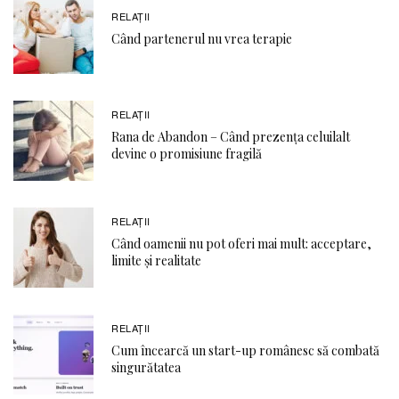
RELAŢII
Când partenerul nu vrea terapie
RELAŢII
Rana de Abandon – Când prezența celuilalt
devine o promisiune fragilă
RELAŢII
Când oamenii nu pot oferi mai mult: acceptare,
limite și realitate
RELAŢII
Cum încearcă un start-up românesc să combată
singurătatea