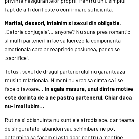
privinta nesigurantelor proprii. Pentru unii, simplul
fapt de a fi dorit este o confirmare suficienta.
Marital, deseori, intalnim si sexul din obligatie.
„Datorie conjugala“… anyone? Nu suna prea romantic
si multi parteneri in loc sa lucreze la componenta
emotionala care ar reaprinde pasiunea, par sa se
„sacrifice”.
Totusi, sexul de dragul partenerului nu garanteaza
reusita relationala. Nimeni nu vrea sa simta ca i se
face o favoare…
In egala masura, unul dintre motive
este dorinta de a ne pastra partenerul. Chiar daca
nu-l mai iubim…
Rutina si obisnuinta nu sunt ele afrodisiace, dar teama
de singuratate, abandon sau schimbare ne pot
determina sa facem si asta doar pentru a mentine