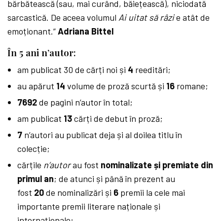
bărbătească (sau, mai curând, băiețească), niciodată
sarcastică. De aceea volumul
Ai uitat să râzi
e atât de
emoționant.”
Adriana Bittel
În 5 ani n’autor:
am publicat 30 de cărți noi și
4
reeditări;
au apărut
14
volume de proză scurtă și
16
romane;
7692
de pagini n’autor în total;
am publicat
13
cărți de debut în proză;
7
n’autori au publicat deja și al doilea titlu în
colecție;
cărțile
n’autor
au fost
nominalizate și premiate din
primul an
; de atunci și până în prezent au
fost
20
de nominalizări și
6
premii la cele mai
importante premii literare naționale și
internaționale;