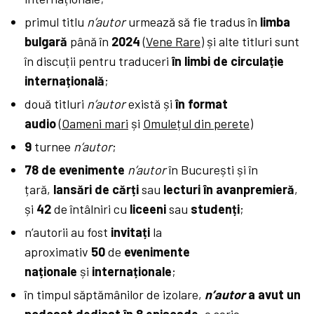
primul titlu
n’autor
urmează să fie tradus în
limba
bulgară
până în
2024
(
Vene Rare
) și alte titluri sunt
în discuții pentru traduceri
în limbi de circulație
internațională
;
două titluri
n’autor
există și
în format
audio
(
Oameni mari
și
Omulețul din perete
)
9
turnee
n’autor
;
78 de evenimente
n’autor
în București și în
țară,
lansări de cărți
sau
lecturi în avanpremieră
,
și
42
de întâlniri cu
liceeni
sau
studenți
;
n’autorii au fost
invitați
la
aproximativ
50
de
evenimente
naționale
și
internaționale
;
în timpul săptămânilor de izolare,
n’autor
a avut un
podcast dedicat în 8 episoade
, o serie