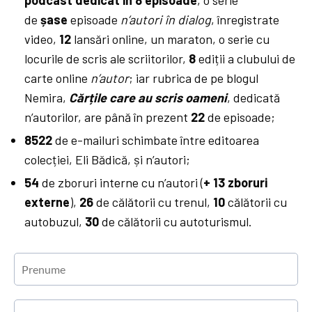
de
șase
episoade
n’autori în dialog
, înregistrate
video,
12
lansări online, un maraton, o serie cu
locurile de scris ale scriitorilor,
8
ediții a clubului de
carte online
n’autor
; iar rubrica de pe blogul
Nemira,
Cărțile care au scris oameni
, dedicată
n’autorilor, are până în prezent
22
de episoade;
8522
de e-mailuri schimbate între editoarea
colecției, Eli Bădică, și n’autori;
54
de zboruri interne cu n’autori (
+ 13 zboruri
externe
),
26
de călătorii cu trenul,
10
călătorii cu
autobuzul,
30
de călătorii cu autoturismul.