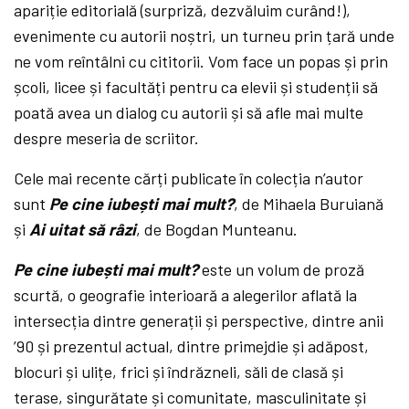
apariție editorială (surpriză, dezvăluim curând!),
evenimente cu autorii noștri, un turneu prin țară unde
ne vom reîntâlni cu cititorii. Vom face un popas și prin
școli, licee și facultăți pentru ca elevii și studenții să
poată avea un dialog cu autorii și să afle mai multe
despre meseria de scriitor.
Cele mai recente cărți publicate în colecția n’autor
sunt
Pe cine iubești mai mult?
, de Mihaela Buruiană
și
Ai uitat să râzi
, de Bogdan Munteanu.
Pe cine iubești mai mult?
este un volum de proză
scurtă, o geografie interioară a alegerilor aflată la
intersecția dintre generații și perspective, dintre anii
’90 și prezentul actual, dintre primejdie și adăpost,
blocuri și ulițe, frici și îndrăzneli, săli de clasă și
terase, singurătate și comunitate, masculinitate și