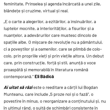
feminitate, Prinselea și agenda încărcată a unei zile,
blândețe și cruzime, virtual și real.
„E o carte a alegerilor, a ezitărilor, a insinuărilor, a
luptelor mocnite, a interiorităților, a fisurilor și a
nuanțelor, a adevărurilor care mustesc dincolo de
spațiile albe. O mișcare de revoluție nu a pământului,
ci a poveștilor și a oamenilor, care se plimbă de colo-
colo, prin propriile vieți și prin viețile altora. Un debut
care, prin construcție, forță și stil, anunță o voce
proaspătă și memorabilă în literatura română
contemporană.”
Eli Bădică
Ai uitat să râzi
este o reeditare a cărții lui Bogdan
Munteanu, care include „5 proze noi și o fază”, o
povestire în minus, o reorganizare a conținutului și, nu
în ultimul rând, o suită de schimbări consistente în