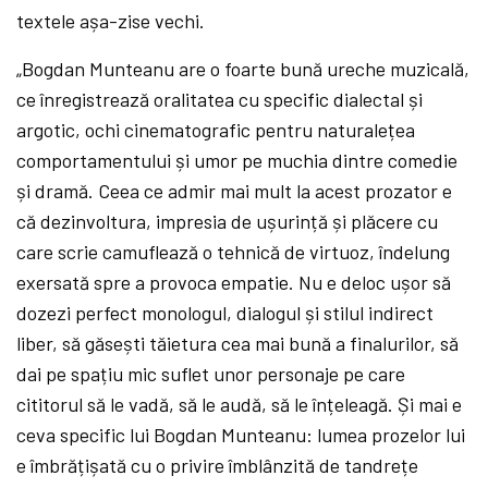
textele așa-zise vechi.
„Bogdan Munteanu are o foarte bună ureche muzicală,
ce înregistrează oralitatea cu specific dialectal și
argotic, ochi cinematografic pentru naturalețea
comportamentului și umor pe muchia dintre comedie
și dramă. Ceea ce admir mai mult la acest prozator e
că dezinvoltura, impresia de ușurință și plăcere cu
care scrie camuflează o tehnică de virtuoz, îndelung
exersată spre a provoca empatie. Nu e deloc ușor să
dozezi perfect monologul, dialogul și stilul indirect
liber, să găsești tăietura cea mai bună a finalurilor, să
dai pe spațiu mic suflet unor personaje pe care
cititorul să le vadă, să le audă, să le înțeleagă. Și mai e
ceva specific lui Bogdan Munteanu: lumea prozelor lui
e îmbrățișată cu o privire îmblânzită de tandrețe