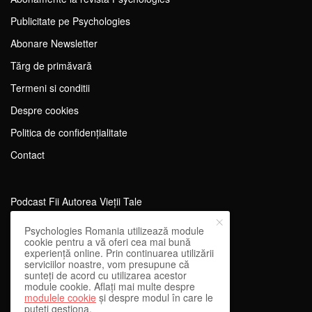
Publicitate pe Psychologies
Abonare Newsletter
Tărg de primăvară
Termeni si conditii
Despre cookies
Politica de confidențialitate
Contact
Podcast Fii Autorea Vieții Tale
Evenimente Fii Autoarea Vieții Tale!
Psychologies Romania utilizează module
cookie pentru a vă oferi cea mai bună
SportEdu
experiență online. Prin continuarea utilizării
serviciilor noastre, vom presupune că
Antrenament Mental pentru Sportivi
sunteți de acord cu utilizarea acestor
module cookie. Aflați mai multe despre
Learning Network
modulele cookie
și despre modul în care le
puteți gestiona.