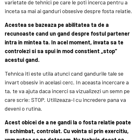
varietate de tehnici pe care le poti incerca pentru a
inceta sa mai ai ganduri obsesive despre fosta relatie.
Acestea se bazeaza pe abilitatea ta de a
recunoaste cand un gand despre fostul partener
intra in mintea ta. In acel moment, invata sa te
controlezi si sa spui in mod constient „stop”
acestui gand.
Tehnica iti este utila atunci cand gandurile tale se
invart obsesiv in acelasi cerc. In aceasta incercare a
ta, te va ajuta daca incerci sa vizualizezi un semn pe
care scrie: STOP. Utilizeaza-l cu incredere pana va
deveni o rutina.
Acest obicei de a ne gandi la o fosta relatie poate
fi schimbat, controlat. Cu vointa si prin exercitiu,
vom putea sa ne detasam. Nu trebuie decat sa