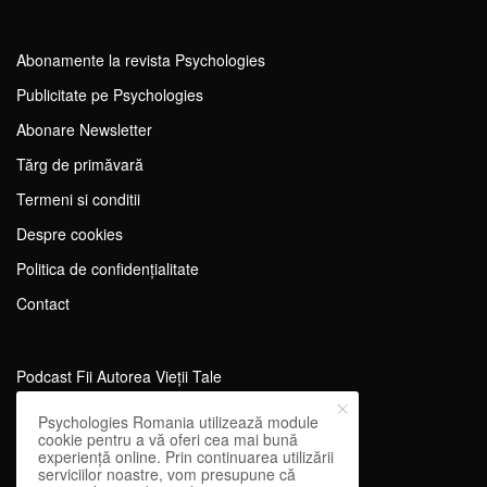
Abonamente la revista Psychologies
Publicitate pe Psychologies
Abonare Newsletter
Tărg de primăvară
Termeni si conditii
Despre cookies
Politica de confidențialitate
Contact
Podcast Fii Autorea Vieții Tale
Evenimente Fii Autoarea Vieții Tale!
Psychologies Romania utilizează module
cookie pentru a vă oferi cea mai bună
SportEdu
experiență online. Prin continuarea utilizării
serviciilor noastre, vom presupune că
Antrenament Mental pentru Sportivi