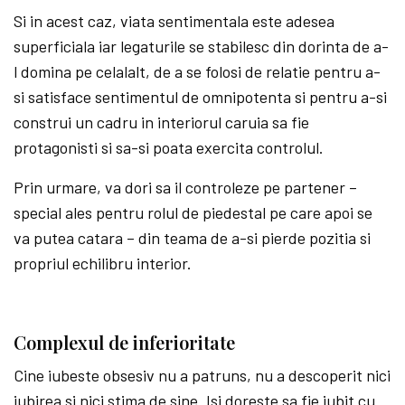
Si in acest caz, viata sentimentala este adesea
superficiala iar legaturile se stabilesc din dorinta de a-
l domina pe celalalt, de a se folosi de relatie pentru a-
si satisface sentimentul de omnipotenta si pentru a-si
construi un cadru in interiorul caruia sa fie
protagonisti si sa-si poata exercita controlul.
Prin urmare, va dori sa il controleze pe partener –
special ales pentru rolul de piedestal pe care apoi se
va putea catara – din teama de a-si pierde pozitia si
propriul echilibru interior.
Complexul de inferioritate
Cine iubeste obsesiv nu a patruns, nu a descoperit nici
iubirea si nici stima de sine. Isi doreste sa fie iubit cu