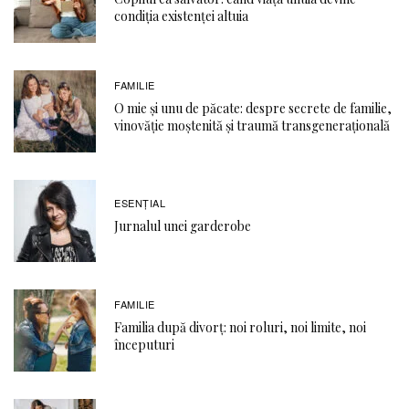
condiția existenței altuia
FAMILIE
O mie și unu de păcate: despre secrete de familie,
vinovăție moștenită și traumă transgenerațională
ESENȚIAL
Jurnalul unei garderobe
FAMILIE
Familia după divorț: noi roluri, noi limite, noi
începuturi