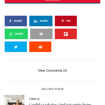
SHARE
SHARE
PIN
SHARE
View Comments (0)
RELATED POSTS
FAMILIE
Copilul ca salvator: când viața unuia devine