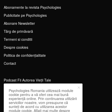
Abonamente la revista Psychologies
Publicitate pe Psychologies
Abonare Newsletter
Tărg de primăvară
Termeni si conditii
Despre cookies
Politica de confidențialitate
Contact
Podcast Fii Autorea Vieții Tale
Evenimente Fii Autoarea Vieții Tale!
Psychologies Romania utilizează module
cookie pentru a vă oferi cea mai bună
SportEdu
experiență online. Prin continuarea utilizării
serviciilor noastre, vom presupune că
Antrenament Mental pentru Sportivi
sunteți de acord cu utilizarea acestor
module cookie. Aflați mai multe despre