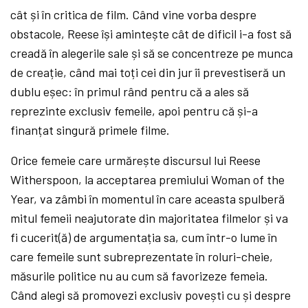
cât și în critica de film. Când vine vorba despre
obstacole, Reese își amintește cât de dificil i-a fost să
creadă în alegerile sale și să se concentreze pe munca
de creație, când mai toți cei din jur îi prevestiseră un
dublu eșec: în primul rând pentru că a ales să
reprezinte exclusiv femeile, apoi pentru că și-a
finanțat singură primele filme.
Orice femeie care urmărește discursul lui Reese
Witherspoon, la acceptarea premiului Woman of the
Year, va zâmbi în momentul în care aceasta spulberă
mitul femeii neajutorate din majoritatea filmelor și va
fi cucerit(ă) de argumentația sa, cum într-o lume în
care femeile sunt subreprezentate în roluri-cheie,
măsurile politice nu au cum să favorizeze femeia.
Când alegi să promovezi exclusiv povești cu și despre