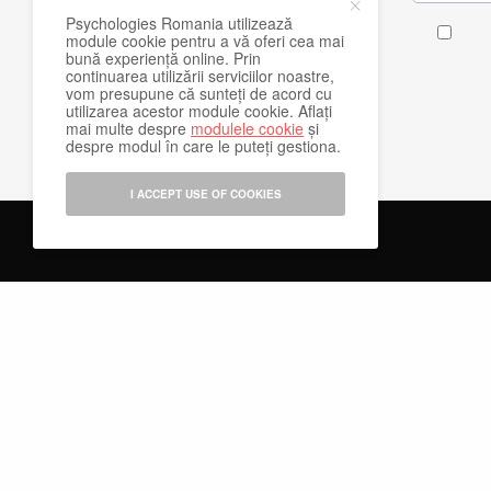
Psychologies Romania utilizează
module cookie pentru a vă oferi cea mai
bună experiență online. Prin
continuarea utilizării serviciilor noastre,
vom presupune că sunteți de acord cu
utilizarea acestor module cookie. Aflați
mai multe despre
modulele cookie
și
despre modul în care le puteți gestiona.
I ACCEPT USE OF COOKIES
Abonamente la revista
Psychologies
Publicitate pe Psychol
Abonare Newsletter