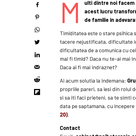
M
ulti dintre noi facem 
acest lucru transfor
de familie in adevar
Timiditatea este o stare psihica s
tacere nejustificata, dificultate
dificultatea de a comunica cu ceil
mai fi timid? Daca nu te-ai mai i
Daca ai fi mai indraznet?
Ai acum solutia la indemana:
Gru
propriile pareri, sa iesi din rolul 
si sa iti faci prieteni, sa te simti
data pe saptamana, cu incepere
20)
.
Contact