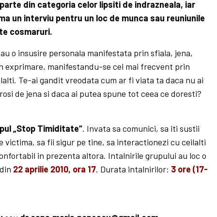
parte din categoria celor lipsiti de indrazneala, iar
ma un interviu pentru un loc de munca sau reuniunile
ate cosmaruri.
au o insusire personala manifestata prin sfiala, jena,
 in exprimare, manifestandu-se cel mai frecvent prin
alti. Te-ai gandit vreodata cum ar fi viata ta daca nu ai
nrosi de jena si daca ai putea spune tot ceea ce doresti?
pul „Stop Timiditate“
. Invata sa comunici, sa iti sustii
de victima, sa fii sigur pe tine, sa interactionezi cu ceilalti
 confortabil in prezenta altora. Intalnirile grupului au loc o
 din
22 aprilie 2010, ora 17
. Durata intalnirilor:
3 ore (17-