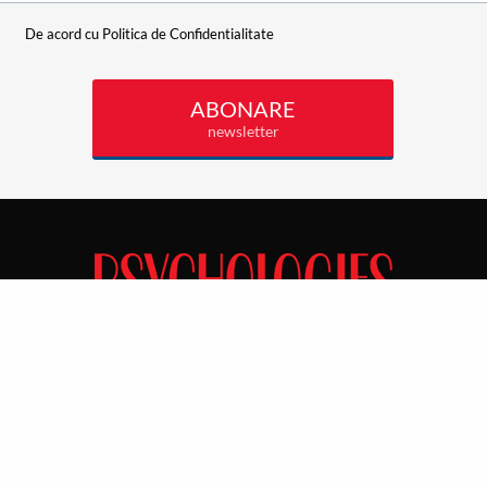
Podcast Fii Autorea Vieții Tale
Evenimente Fii Autoarea Vieții
ogies
Tale!
SportEdu