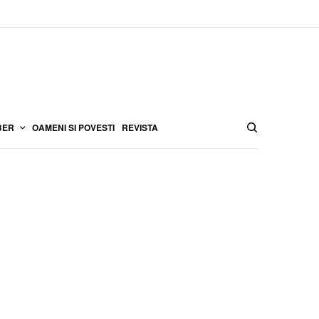
BER
OAMENI SI POVESTI
REVISTA