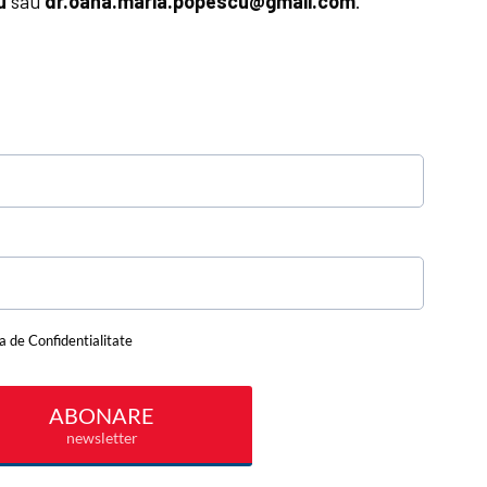
u
sau
dr.oana.maria.popescu@gmail.com
.