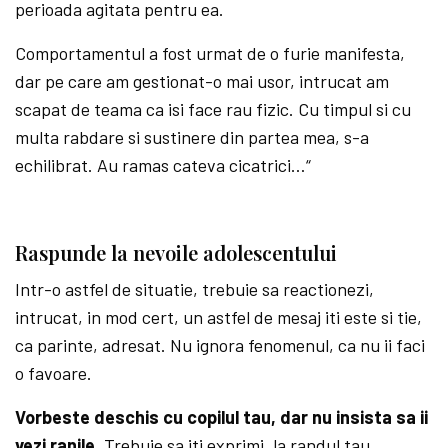
perioada agitata pentru ea.
Comportamentul a fost urmat de o furie manifesta,
dar pe care am gestionat-o mai usor, intrucat am
scapat de teama ca isi face rau fizic. Cu timpul si cu
multa rabdare si sustinere din partea mea, s-a
echilibrat. Au ramas cateva cicatrici…“
Raspunde la nevoile adolescentului
Intr-o astfel de situatie, trebuie sa reac­tionezi,
intrucat, in mod cert, un astfel de mesaj iti este si tie,
ca parinte, adresat. Nu ignora fenomenul, ca nu ii faci
o favoare.
Vorbeste deschis cu copilul tau, dar nu insista sa ii
vezi ranile.
Trebuie sa iti exprimi, la randul tau,