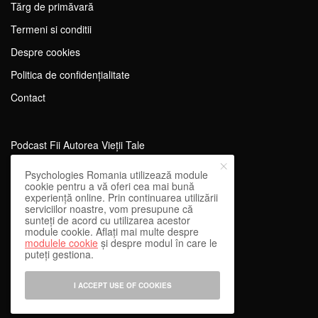
Tărg de primăvară
Termeni si conditii
Despre cookies
Politica de confidențialitate
Contact
Podcast Fii Autorea Vieții Tale
Evenimente Fii Autoarea Vieții Tale!
Psychologies Romania utilizează module
cookie pentru a vă oferi cea mai bună
SportEdu
experiență online. Prin continuarea utilizării
serviciilor noastre, vom presupune că
Antrenament Mental pentru Sportivi
sunteți de acord cu utilizarea acestor
module cookie. Aflați mai multe despre
Learning Network
modulele cookie
și despre modul în care le
puteți gestiona.
WEnough
Reward & Engage
I ACCEPT USE OF COOKIES