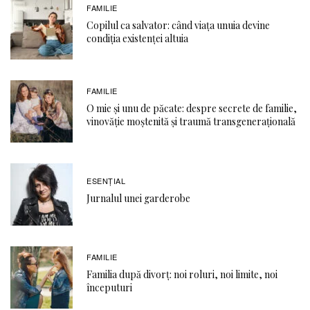
FAMILIE
Copilul ca salvator: când viața unuia devine
condiția existenței altuia
FAMILIE
O mie și unu de păcate: despre secrete de familie,
vinovăție moștenită și traumă transgenerațională
ESENȚIAL
Jurnalul unei garderobe
FAMILIE
Familia după divorț: noi roluri, noi limite, noi
începuturi