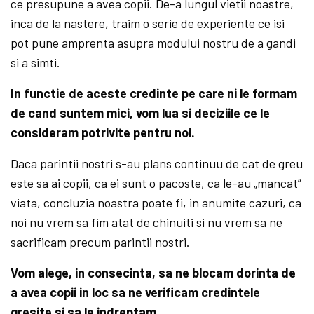
ce presupune a avea copii. De-a lungul vietii noastre,
inca de la nastere, traim o serie de experiente ce isi
pot pune amprenta asupra modului nostru de a gandi
si a simti.
In functie de aceste credinte pe care ni le formam
de cand suntem mici, vom lua si deciziile ce le
consideram potrivite pentru noi.
Daca parintii nostri s-au plans continuu de cat de greu
este sa ai copii, ca ei sunt o pacoste, ca le-au „mancat”
viata, concluzia noastra poate fi, in anumite cazuri, ca
noi nu vrem sa fim atat de chinuiti si nu vrem sa ne
sacrificam precum parintii nostri.
Vom alege, in consecinta, sa ne blocam dorinta de
a avea copii in loc sa ne verificam credintele
gresite si sa le indreptam.