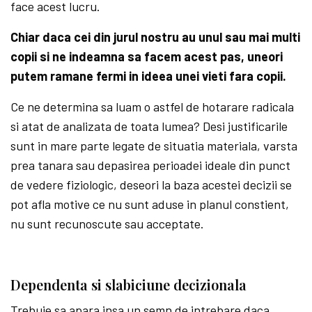
face acest lucru.
Chiar daca cei din jurul nostru au unul sau mai multi
copii si ne indeamna sa facem acest pas, uneori
putem ramane fermi in ideea unei vieti fara copii.
Ce ne determina sa luam o astfel de hotarare radicala
si atat de analizata de toata lumea? Desi justificarile
sunt in mare parte legate de situatia materiala, varsta
prea tanara sau depasirea perioadei ideale din punct
de vedere fiziologic, deseori la baza acestei decizii se
pot afla motive ce nu sunt aduse in planul constient,
nu sunt recunoscute sau acceptate.
Dependenta si slabiciune decizionala
Trebuie sa apara insa un semn de intrebare daca