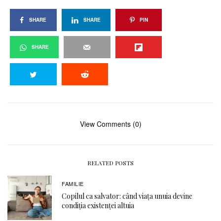
SHARE
SHARE
PIN
SHARE
View Comments (0)
RELATED POSTS
FAMILIE
Copilul ca salvator: când viața unuia devine
condiția existenței altuia