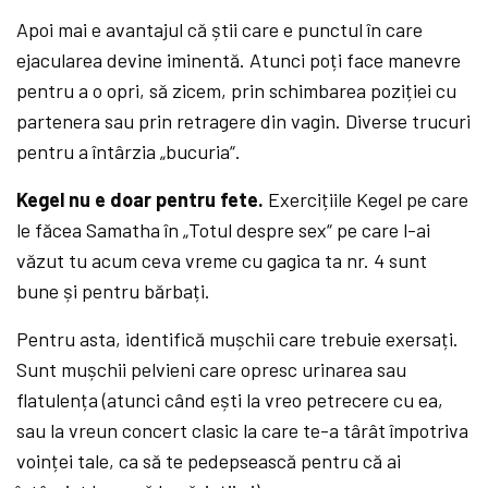
Apoi mai e avantajul că știi care e punctul în care
ejacularea devine iminentă. Atunci poți face manevre
pentru a o opri, să zicem, prin schimbarea poziției cu
partenera sau prin retragere din vagin. Diverse trucuri
pentru a întârzia „bucuria“.
Kegel nu e doar pentru fete.
Exercițiile Kegel pe care
le făcea Samatha în „Totul despre sex“ pe care l-ai
văzut tu acum ceva vreme cu gagica ta nr. 4 sunt
bune și pentru bărbați.
Pentru asta, identifică mușchii care trebuie exersați.
Sunt mușchii pelvieni care opresc urinarea sau
flatulența (atunci când ești la vreo petrecere cu ea,
sau la vreun concert clasic la care te-a târât împotriva
voinței tale, ca să te pedepsească pentru că ai