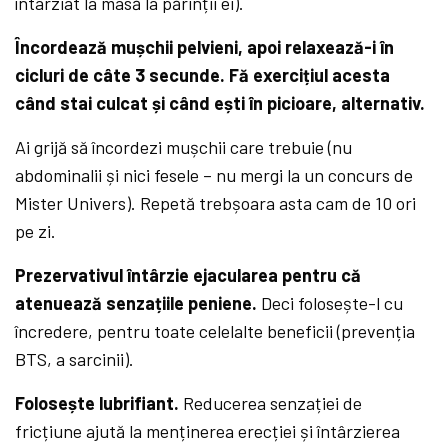
întârziat la masă la părinții ei).
Încordează mușchii pelvieni, apoi relaxează-i în
cicluri de câte 3 secunde. Fă exercițiul acesta
când stai culcat și când ești în picioare, alternativ.
Ai grijă să încordezi mușchii care trebuie (nu
abdominalii și nici fesele – nu mergi la un concurs de
Mister Univers). Repetă trebșoara asta cam de 10 ori
pe zi.
Prezervativul întârzie ejacularea pentru că
atenuează senzațiile peniene.
Deci folosește-l cu
încredere, pentru toate celelalte beneficii (prevenția
BTS, a sarcinii).
Folosește lubrifiant.
Reducerea senzației de
fricțiune ajută la menținerea erecției și întârzierea