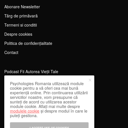
Abonare Newsletter
Tărg de primăvară
Termeni si conditii
Despre cookies
Politica de confidențialitate
Contact
Podcast Fii Autorea Vieții Tale
Evenimente Fii Autoarea Vieții Tale!
Psychologies Romania utilizează module
cookie pentru a vă oferi cea mai bună
SportEdu
experiență online. Prin continuarea utilizării
serviciilor noastre, vom presupune că
Antrenament Mental pentru Sportivi
sunteți de acord cu utilizarea acestor
module cookie. Aflați mai multe despre
Learning Network
modulele cookie
și despre modul în care le
puteți gestiona.
WEnough
Reward & Engage