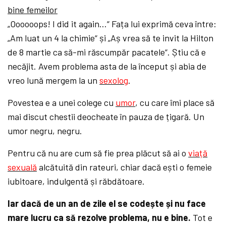
bine femeilor
„Oooooops! I did it again…“ Fața lui exprimă ceva între:
„Am luat un 4 la chimie“ și „Aș vrea să te invit la Hilton
de 8 martie ca să-mi răscumpăr pacatele“. Știu că e
necăjit. Avem problema asta de la început și abia de
vreo lună mergem la un
sexolog
.
Povestea e a unei colege cu
umor
, cu care îmi place să
mai discut chestii deocheate în pauza de țigară. Un
umor negru, negru.
Pentru că nu are cum să fie prea plăcut să ai o
viață
sexuală
alcătuită din rateuri, chiar dacă ești o femeie
iubitoare, indulgentă și răbdătoare.
Iar dacă de un an de zile el se codește și nu face
mare lucru ca să rezolve problema, nu e bine.
Tot e