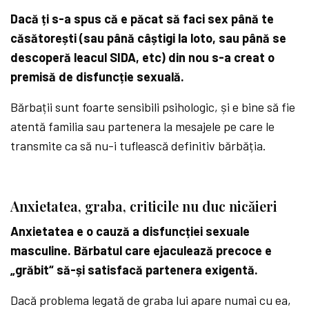
Dacă ți s-a spus că e păcat să faci sex până te
căsătorești (sau până câștigi la loto, sau până se
descoperă leacul SIDA, etc) din nou s-a creat o
premisă de disfuncție sexuală.
Bărbații sunt foarte sensibili psihologic, și e bine să fie
atentă familia sau partenera la mesajele pe care le
transmite ca să nu-i tuflească definitiv bărbăția.
Anxietatea, graba, criticile nu duc nicăieri
Anxietatea e o cauză a disfuncției sexuale
masculine. Bărbatul care ejaculează precoce e
„grăbit“ să-și satisfacă partenera exigentă.
Dacă problema legată de graba lui apare numai cu ea,