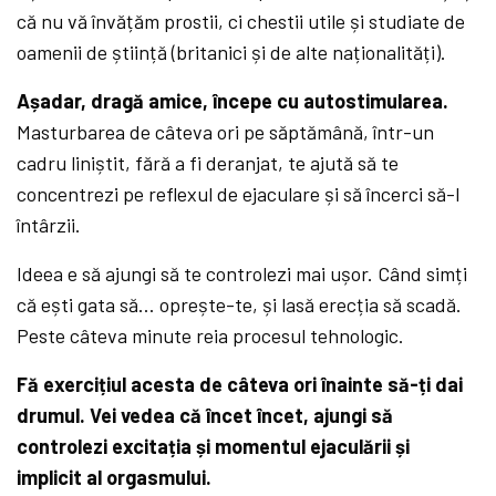
că nu vă învățăm prostii, ci chestii utile și studiate de
oamenii de știință (britanici și de alte naționalități).
Așadar, dragă amice, începe cu autostimularea.
Masturbarea de câteva ori pe săptămână, într-un
cadru liniștit, fără a fi deranjat, te ajută să te
concentrezi pe reflexul de ejaculare și să încerci să-l
întârzii.
Ideea e să ajungi să te controlezi mai ușor. Când simți
că ești gata să… oprește-te, și lasă erecția să scadă.
Peste câteva minute reia procesul tehnologic.
Fă exercițiul acesta de câteva ori înainte să-ți dai
drumul. Vei vedea că încet încet, ajungi să
controlezi excitația și momentul ejaculării și
implicit al orgasmului.