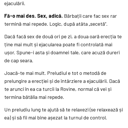
ejaculării.
Fă-o mai des. Sex, adică.
Bărbații care fac sex rar
termină mai repede. Logic, după atâta „secetă“.
Dacă facă sex de două ori pe zi, a doua oară erecția te
ține mai mult și ejacularea poate fi controlată mai
ușor. Spune-i asta și doamnei tale, care acuză dureri
de cap seara.
Joacă-te mai mult. Preludiul e tot o metodă de
prelungire a erecției și de întârziere a ejaculării. Dacă
te arunci în ea ca turcii la Rovine, normal că vei și
termina bătălia mai repede.
Un preludiu lung te ajută să te relaxezi (se relaxează și
ea) și să fii mai bine așezat la turnul de control.