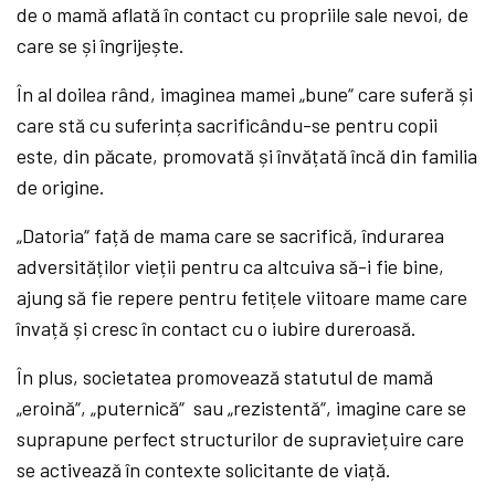
de o mamă aflată în contact cu propriile sale nevoi, de
care se și îngrijește.
În al doilea rând, imaginea mamei „bune“ care suferă și
care stă cu suferința sacrificându-se pentru copii
este, din păcate, promovată și învățată încă din familia
de origine.
„Datoria“ față de mama care se sacrifică, îndurarea
adversităților vieții pentru ca altcuiva să-i fie bine,
ajung să fie repere pentru fetițele viitoare mame care
învață și cresc în contact cu o iubire dureroasă.
În plus, societatea promovează statutul de mamă
„eroină“, „puternică“ sau „rezistentă“, imagine care se
suprapune perfect structurilor de supraviețuire care
se activează în contexte solicitante de viață.