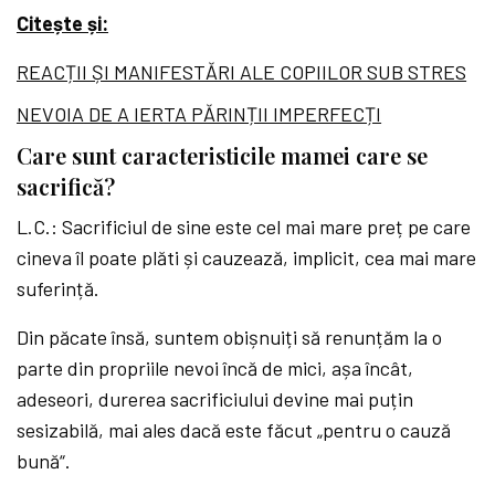
Citește și:
REACȚII ȘI MANIFESTĂRI ALE COPIILOR SUB STRES
NEVOIA DE A IERTA PĂRINȚII IMPERFECȚI
Care sunt caracteristicile mamei care se
sacrifică?
L.C.: Sacrificiul de sine este cel mai mare preț pe care
cineva îl poate plăti și cauzează, implicit, cea mai mare
suferință.
Din păcate însă, suntem obișnuiți să renunțăm la o
parte din propriile nevoi încă de mici, așa încât,
adeseori, durerea sacrificiului devine mai puțin
sesizabilă, mai ales dacă este făcut „pentru o cauză
bună“.