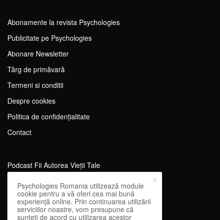
Abonamente la revista Psychologies
Publicitate pe Psychologies
Abonare Newsletter
Tărg de primăvară
Termeni si conditii
Despre cookies
Politica de confidențialitate
Contact
Podcast Fii Autorea Vieții Tale
Evenimente Fii Autoarea Vieții Tale!
Psychologies Romania utilizează module
cookie pentru a vă oferi cea mai bună
SportEdu
experiență online. Prin continuarea utilizării
serviciilor noastre, vom presupune că
Antrenament Mental pentru Sportivi
sunteți de acord cu utilizarea acestor