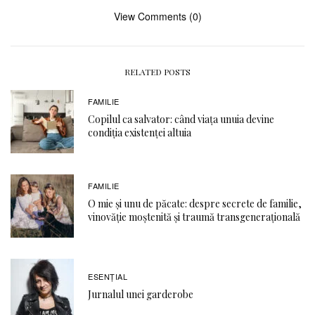
View Comments (0)
RELATED POSTS
FAMILIE
Copilul ca salvator: când viața unuia devine
condiția existenței altuia
FAMILIE
O mie și unu de păcate: despre secrete de familie,
vinovăție moștenită și traumă transgenerațională
ESENȚIAL
Jurnalul unei garderobe