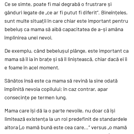
Ce se simte, poate fi mai degrabă o frustrare și
gânduri legate de „ce ar fi putut fi diferit“. Bineînțeles,
sunt multe situații în care chiar este important pentru
bebeluș ca mama să aibă capacitatea de a-și amâna
împlinirea unei nevoi.
De exemplu, când bebelușul plânge, este important ca
mama să îl ia în brațe și să îl liniștească, chiar dacă ei îi
e foame în acel moment.
Sănătos însă este ca mama să revină la sine odată
împlinită nevoia copilului; în caz contrar, apar
consecințe pe termen lung.
Mama care își dă la o parte nevoile, nu doar că își
limitează existența la un rol predefinit de standardele
altora („o mamă bună este cea care…“ versus „o mamă