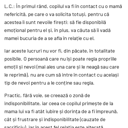
L.C.: În primul rând, copilul va fi în contact cu o mamă
nefericită, pe care o va solicita totuși, pentru că
acestea îi sunt nevoile firești: să fie disponibilă
emoțional pentru el și, în plus, va căuta să îi vadă
mamei bucuria de a se afla în relație cu el.
Iar aceste lucruri nu vor fi, din păcate, în totalitate
posibile. O persoană care nu își poate regla propriile
emoții și nevoi (mai ales una care și le neagă sau care
le reprimă), nu are cum să intre în contact cu același
tip de nevoi pentru a le conține sau regla.
Practic, fără voie, se creează o zonă de
indisponibilitate, iar ceea ce copilul primește de la
mama lui va fi atât iubire și dorința de a fi împreună,
cât și frustrare și indisponibilitate (cauzate de
sacrificiu), iar în acest fel relația este alterată.