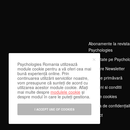
Abonamente la revista
Psychologies
Publicitate pe Psychol
Psychologies Romania utilizează
Abonare Newsletter
module cookie pentru a vă oferi cea mai
bună experiență online. Prin
Tărg de primăvară
continuarea utilizării serviciilor noastre,
vom presupune că sunteți de acord cu
Termeni si conditii
utilizarea acestor module cookie. Aflați
mai multe despre
modulele cookie
și
Despre cookies
despre modul în care le puteți gestiona.
Politica de confidențial
I ACCEPT USE OF COOKIES
Contact