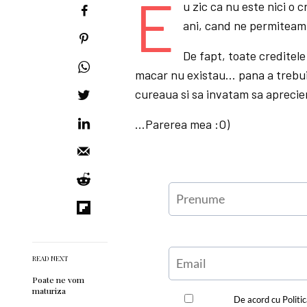
E
u zic ca nu este nici o 
ani, cand ne permiteam 
De fapt, toate creditele
macar nu existau… pana a trebuit
cureaua si sa invatam sa aprecie
…Parerea mea :O)
READ NEXT
Poate ne vom
maturiza