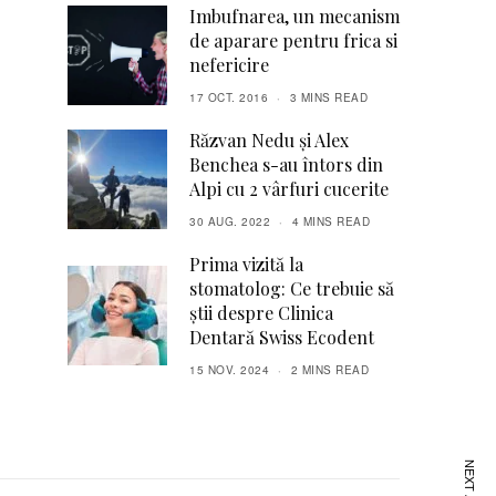
Imbufnarea, un mecanism
de aparare pentru frica si
nefericire
17 OCT. 2016
3 MINS READ
Răzvan Nedu și Alex
Benchea s-au întors din
Alpi cu 2 vârfuri cucerite
30 AUG. 2022
4 MINS READ
Prima vizită la
stomatolog: Ce trebuie să
știi despre Clinica
Dentară Swiss Ecodent
15 NOV. 2024
2 MINS READ