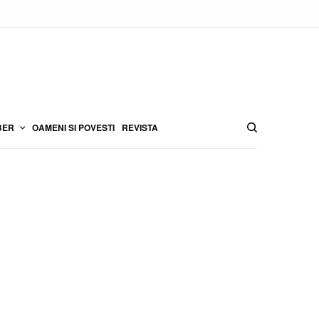
BER
OAMENI SI POVESTI
REVISTA