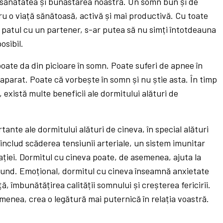
 sănătatea și bunăstarea noastră. Un somn bun și de
ru o viață sănătoasă, activă și mai productivă. Cu toate
i patul cu un partener, s-ar putea să nu simți întotdeauna
osibil.
oate da din picioare în somn. Poate suferi de apnee în
aparat. Poate că vorbește în somn și nu știe asta. În timp
 există multe beneficii ale dormitului alături de
ante ale dormitului alături de cineva, în special alături
 includ scăderea tensiunii arteriale, un sistem imunitar
ației. Dormitul cu cineva poate, de asemenea, ajuta la
nd. Emoțional, dormitul cu cineva înseamnă anxietate
, îmbunătățirea calității somnului și creșterea fericirii.
menea, crea o legătură mai puternică în relația voastră.