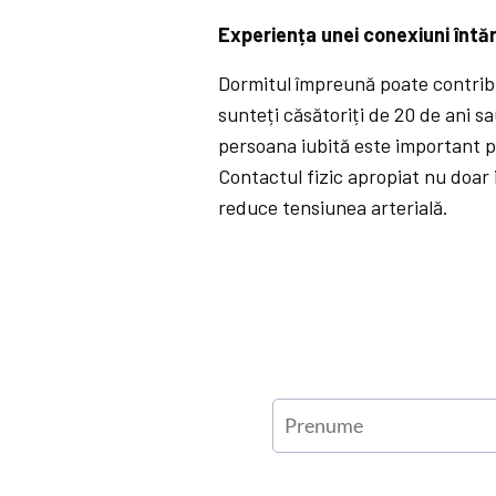
Experiența unei conexiuni întăr
Dormitul împreună poate contribui
sunteți căsătoriți de 20 de ani sa
persoana iubită este important p
Contactul fizic apropiat nu doar i
reduce tensiunea arterială.