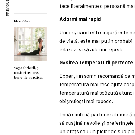
PREVIOUS ARTICLE
face literalmente o persoană mai 
Adormi mai rapid
READ NEXT
Uneori, când ești singură este ma
de viață, este mai puțin probabil 
relaxezi și să adormi repede.
Găsirea temperaturii perfecte
Yoga fericirii, 3
posturi ușoare,
Experții în somn recomandă ca med
bune de practicat
temperatură mai rece ajută corp
temperatură mai scăzută atunci s
obișnuiești mai repede.
Dacă simți că partenerul emană p
să susțină nevoile și preferințele
un brațs sau un picior de sub pl