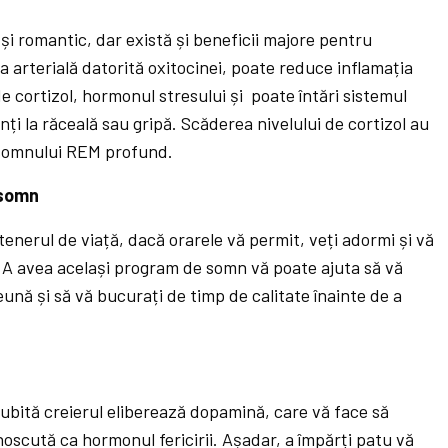
și romantic, dar există și beneficii majore pentru
 arterială datorită oxitocinei, poate reduce inflamația
de cortizol, hormonul stresului și poate întări sistemul
ți la răceală sau gripă. Scăderea nivelului de cortizol au
a somnului REM profund.
 somn
tenerul de viață, dacă orarele vă permit, veți adormi și vă
ă. A avea același program de somn vă poate ajuta să vă
nă și să vă bucurați de timp de calitate înainte de a
ubită creierul eliberează dopamină, care vă face să
unoscută ca hormonul fericirii. Așadar, a împărți patu vă