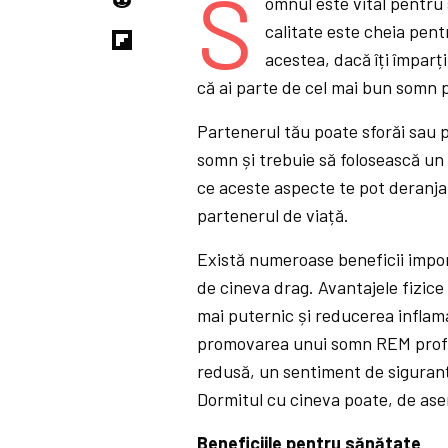
S
omnul este vital pentru
calitate este cheia pent
acestea, dacă îți împarț
că ai parte de cel mai bun somn p
Partenerul tău poate sforăi sau p
somn și trebuie să folosească un 
ce aceste aspecte te pot deranja,
partenerul de viață.
Există numeroase beneficii import
de cineva drag. Avantajele fizice
mai puternic și reducerea inflam
promovarea unui somn REM profu
redusă, un sentiment de siguranță
Dormitul cu cineva poate, de ase
Beneficiile pentru sănătate