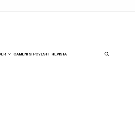
BER
OAMENI SI POVESTI
REVISTA