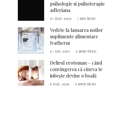
psihologie si psihoterapie
adleriana
31 AUG. 2009
1 MIN READ
Vedete la lansarea noilor
suplimente alimentare
Ivatherm
21 IUN. 2024
2 MINS READ
Delirul erotoman – când
convingerea că cineva te
iubește devine o boală
6 AUG. 2026
3 MINS READ