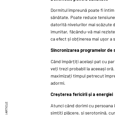
Dormitul împreună poate fi intim 
sănătate. Poate reduce tensiunea
datorită nivelurilor mai scăzute 
imunitar, făcându-vă mai rezisten
ca efect și obținerea mai ușor 
Sincronizarea programelor de
Când împărțiți același pat cu par
veți trezi probabil la aceeași or
maximizați timpul petrecut împreu
adormi.
Creșterea fericirii și a energiei
Atunci când dorimi cu persoana i
simțiți plăcere, și serotonină, c