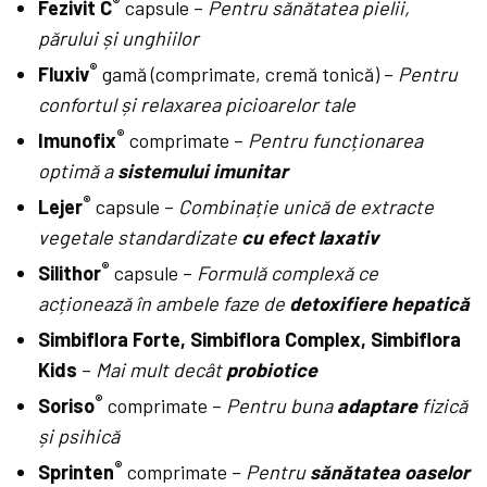
®
Fezivit C
capsule –
Pentru sănătatea pielii,
părului și unghiilor
®
Fluxiv
gamă (comprimate, cremă tonică) –
Pentru
confortul și relaxarea picioarelor tale
®
Imunofix
comprimate –
Pentru funcționarea
optimă a
sistemului imunitar
®
Lejer
capsule –
Combinație unică de extracte
vegetale standardizate
cu efect laxativ
®
Silithor
capsule –
Formulă complexă ce
acționează în ambele faze de
detoxifiere hepatică
Simbiflora Forte, Simbiflora Complex, Simbiflora
Kids
–
Mai mult decât
probiotice
®
Soriso
comprimate –
Pentru buna
adaptare
fizică
și psihică
®
Sprinten
comprimate –
Pentru
sănătatea oaselor