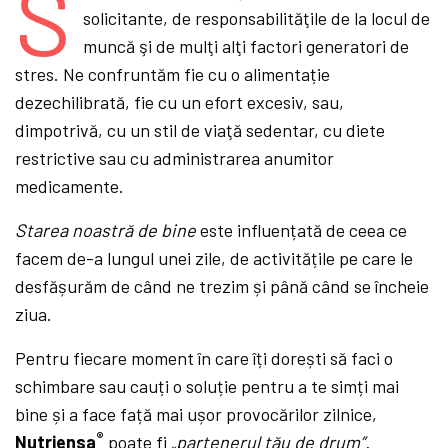
S
solicitante, de responsabilităţile de la locul de
muncă şi de mulţi alţi factori generatori de
stres. Ne confruntăm fie cu o alimentație
dezechilibrată, fie cu un efort excesiv, sau,
dimpotrivă, cu un stil de viaţă sedentar, cu diete
restrictive sau cu administrarea anumitor
medicamente.
Starea noastră de bine
este influențată de ceea ce
facem de-a lungul unei zile, de activitățile pe care le
desfășurăm de când ne trezim și până când se încheie
ziua.
Pentru fiecare moment în care îți dorești să faci o
schimbare sau cauți o soluție pentru a te simți mai
bine și a face față mai ușor provocărilor zilnice,
®
Nutriensa
poate fi
„partenerul tău de drum
”
.