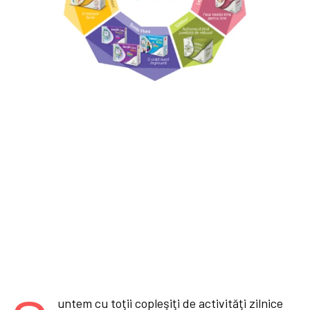
untem cu toţii copleşiţi de activităţi zilnice