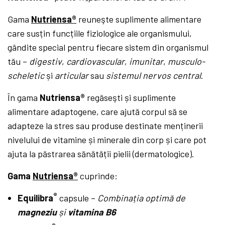
Gama
Nutriensa
®
reuneşte suplimente alimentare
care susțin funcțiile fiziologice ale organismului,
gândite special pentru fiecare sistem din organismul
tău –
digestiv
,
cardiovascular
,
imunitar
,
musculo-
scheletic
și
articular
sau
sistemul nervos central
.
În gama
Nutriensa®
regăseşti și suplimente
alimentare adaptogene, care ajută corpul să se
adapteze la stres sau produse destinate menținerii
nivelului de vitamine și minerale din corp și care pot
ajuta la păstrarea sănătății pielii (dermatologice).
Gama
Nutriensa®
cuprinde:
®
Equilibra
capsule –
Combinația optimă de
magneziu
și
vitamina B6