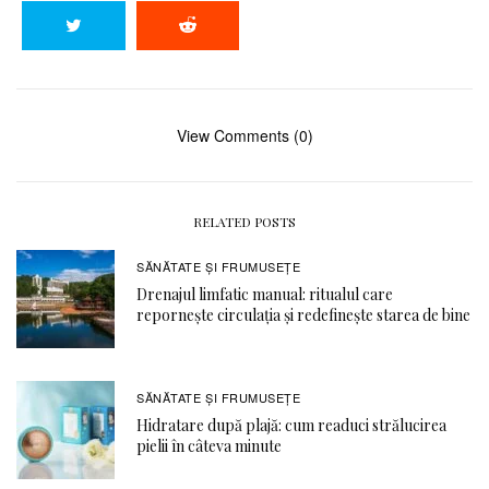
View Comments (0)
RELATED POSTS
SĂNĂTATE ŞI FRUMUSEȚE
Drenajul limfatic manual: ritualul care
repornește circulația și redefinește starea de bine
SĂNĂTATE ŞI FRUMUSEȚE
Hidratare după plajă: cum readuci strălucirea
pielii în câteva minute