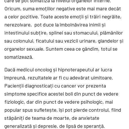
care se pot somatiza la nivelul organelor interne.
Oricum, suma emoțiilor negative este mai mare decât
a celor pozitive. Toate aceste emoții și trăiri negrăite,
nerezolvare, pot duce la îmbolnăvirea inimii și
intestinului subțire, splinei sau stomacului, plămânilor
sau colonului, ficatului sau vezicii urinare, glandelor și
organelor sexuale. Suntem ceea ce gândim, totul se
somatizează.
Dacă medicul oncolog și hipnoterapeutul ar lucra
împreună, rezultatele ar fi cu adevărat uimitoare.
Pacienții diagnosticați cu cancer vor prezenta
simptome specifice acestei boli din punct de vedere
fiziologic, dar din punct de vedere psihologic, mai
popular spus sufletește, își pot pierde controlul, fiind
stăpâniți de teama de moarte, de anxietate
generalizată și depresie, de lipsă de speranță.