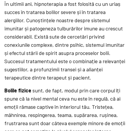
În ultimii ani, hipnoterapia a fost folosită cu un uriaș
succes în tratarea bolilor severe și în tratarea
alergiilor. Cunoștințele noastre despre sistemul
imunitar și patogeneza tulburărilor imune au crescut
considerabil. Există sute de cercetări privind
conexiunile complexe, dintre psihic, sistemul imunitar
și efectul stării de spirit asupra proceselor bolii.
Succesul tratamentului este o combinație a relevanței
sugestiilor, a profunzimii transei și a alianței
terapeutice dintre terapeut și pacient.
Bolile fizice
sunt, de fapt, modul prin care corpul îți
spune că la nivel mental ceva nu este în regulă, că ai
emoții rămase captive în interiorul tău. Tristețea,
mâhnirea, respingerea, teama, supărarea, rușinea,
frustrarea sunt doar câteva exemple minore de emoții