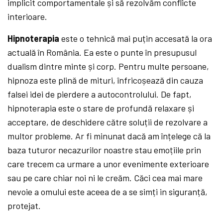
implicit comportamentale și să rezolvăm conflicte
interioare.
Hipnoterapia
este o tehnică mai puțin accesată la ora
actuală în România. Ea este o punte în presupusul
dualism dintre minte și corp. Pentru multe persoane,
hipnoza este plină de mituri, înfricoșează din cauza
falsei idei de pierdere a autocontrolului. De fapt,
hipnoterapia este o stare de profundă relaxare și
acceptare, de deschidere către soluții de rezolvare a
multor probleme. Ar fi minunat dacă am înțelege că la
baza tuturor necazurilor noastre stau emoțiile prin
care trecem ca urmare a unor evenimente exterioare
sau pe care chiar noi ni le creăm. Căci cea mai mare
nevoie a omului este aceea de a se simți in siguranță,
protejat.