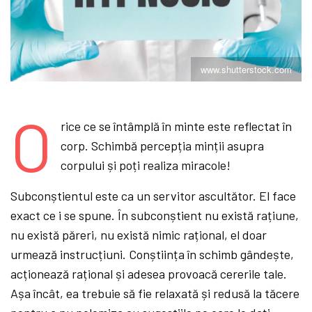
www.shutterstock.com
O
rice ce se întâmplă în minte este reflectat în
corp. Schimbă percepția minții asupra
corpului și poți realiza miracole!
Subconștientul este ca un servitor ascultător. El face
exact ce i se spune. În subconștient nu există rațiune,
nu există păreri, nu există nimic rațional, el doar
urmează instrucțiuni. Conștiința în schimb gândește,
acționează rațional și adesea provoacă cererile tale.
Așa încât, ea trebuie să fie relaxată și redusă la tăcere