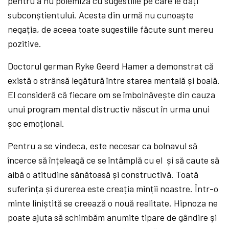
pentru a nu polemiza cu sugestiile pe care le dați
subconștientului. Acesta din urmă nu cunoaște
negația, de aceea toate sugestiile făcute sunt mereu
pozitive.
Doctorul german Ryke Geerd Hamer a demonstrat că
există o strânsă legătură între starea mentală și boală.
El consideră că fiecare om se îmbolnăvește din cauza
unui program mental distructiv născut în urma unui
șoc emoțional.
Pentru a se vindeca, este necesar ca bolnavul să
încerce să înțeleagă ce se întâmplă cu el și să caute să
aibă o atitudine sănătoasă și constructivă. Toată
suferința și durerea este creația minții noastre. Într-o
minte liniștită se creează o nouă realitate. Hipnoza ne
poate ajuta să schimbăm anumite tipare de gândire și