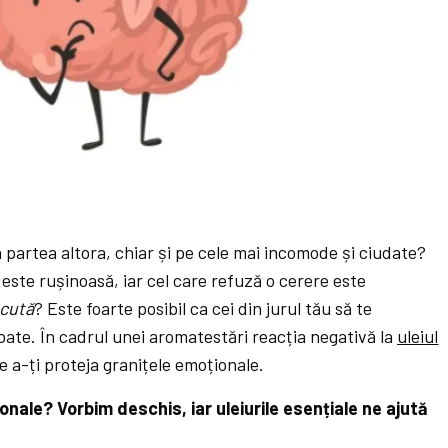
in partea altora, chiar și pe cele mai incomode și ciudate?
este rușinoasă, iar cel care refuză o cerere este
cută
?
Este foarte posibil ca cei din jurul tău să te
spate. În cadrul unei aromatestări reacția negativă la
uleiul
e a-ți proteja granițele emoționale.
ale? Vorbim deschis, iar uleiurile esențiale ne ajută