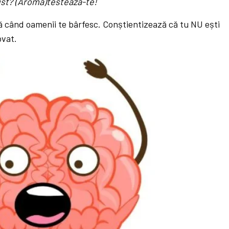
ust? (Aroma)testează-te!
ă când oamenii te bârfesc. Conștientizează că tu NU ești
ovat.