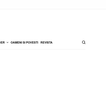
BER
OAMENI SI POVESTI
REVISTA