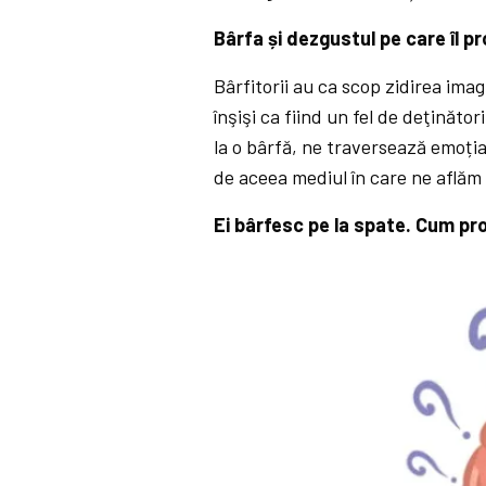
Bârfa și dezgustul pe care îl p
Bârfitorii au ca scop zidirea imagin
înşişi ca fiind un fel de deţinăto
la o bârfă, ne traversează emoția
de aceea mediul în care ne aflăm
Ei bârfesc pe la spate. Cum pr