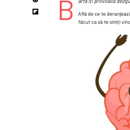
B
ârfa îți provoacă dezg
Află de ce te deranjeaz
făcut ca să te simți vin