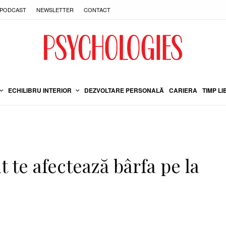
PODCAST
NEWSLETTER
CONTACT
ECHILIBRU INTERIOR
DEZVOLTARE PERSONALĂ
CARIERA
TIMP LI
t te afectează bârfa pe la