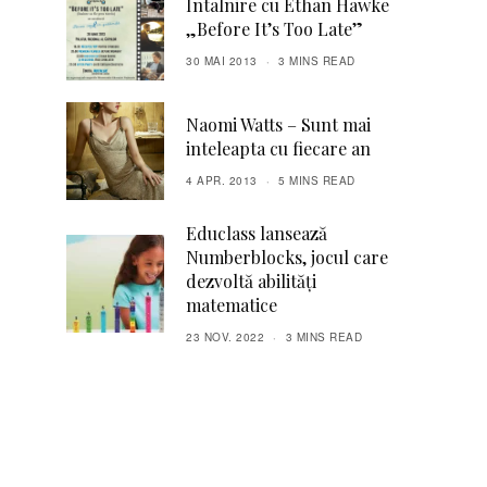
Intalnire cu Ethan Hawke
„Before It’s Too Late”
30 MAI 2013
3 MINS READ
Naomi Watts – Sunt mai
inteleapta cu fiecare an
4 APR. 2013
5 MINS READ
Educlass lansează
Numberblocks, jocul care
dezvoltă abilități
matematice
23 NOV. 2022
3 MINS READ