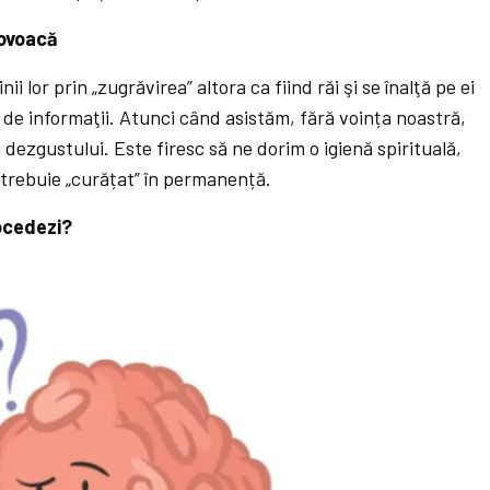
rovoacă
ii lor prin „zugrăvirea” altora ca fiind răi şi se înalţă pe ei
ri de informaţii. Atunci când asistăm, fără voința noastră,
 dezgustului. Este firesc să ne dorim o igienă spirituală,
 trebuie „curățat” în permanență.
ocedezi?