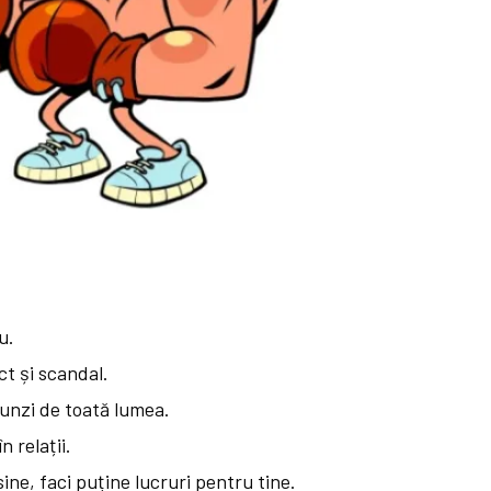
u.
ct și scandal.
cunzi de toată lumea.
n relații.
ine, faci puține lucruri pentru tine.