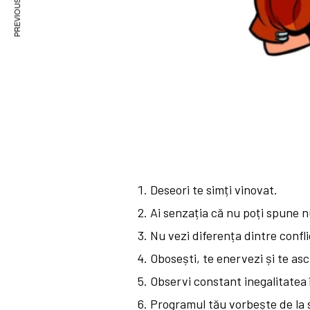
PREVIOUS ARTICLE
Deseori te simți vinovat.
Ai senzația că nu poți spune n
Nu vezi diferența dintre confli
Obosești, te enervezi și te as
Observi constant inegalitatea î
Programul tău vorbește de la s