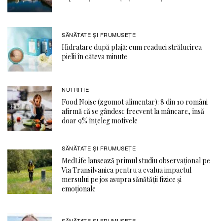
SĂNĂTATE ŞI FRUMUSEȚE
Hidratare după plajă: cum readuci strălucirea
pielii în câteva minute
NUTRITIE
Food Noise (zgomot alimentar): 8 din 10 români
afirmă că se gândesc frecvent la mâncare, însă
doar 9% înțeleg motivele
SĂNĂTATE ŞI FRUMUSEȚE
MedLife lansează primul studiu observațional pe
Via Transilvanica pentru a evalua impactul
mersului pe jos asupra sănătății fizice și
emoționale
SĂNĂTATE ŞI FRUMUSEȚE