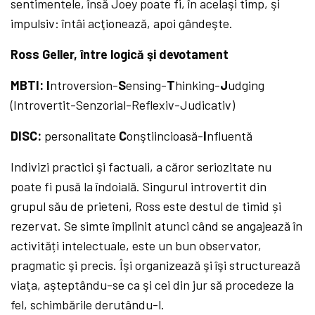
sentimentele, însă Joey poate fi, în acelaşi timp, şi
impulsiv: întâi acţionează, apoi gândeşte.
Ross Geller, între logică şi devotament
MBTI: I
ntroversion-
S
ensing-
T
hinking-
J
udging
(Introvertit-Senzorial-Reflexiv-Judicativ)
DISC:
personalitate
C
onştiincioasă-
I
nfluentă
Indivizi practici şi factuali, a căror seriozitate nu
poate fi pusă la îndoială. Singurul introvertit din
grupul său de prieteni, Ross este destul de timid și
rezervat. Se simte împlinit atunci când se angajează în
activități intelectuale, este un bun observator,
pragmatic şi precis. Îşi organizează şi îşi structurează
viaţa, aşteptându-se ca şi cei din jur să procedeze la
fel, schimbările derutându-l.