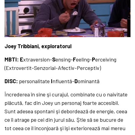
Joey Tribbiani, exploratorul
MBTI: E
xtraversion-
S
ensing-
F
eeling-
P
erceiving
(Extrovertit-Senzorial-Afectiv-Perceptiv)
DISC:
personalitate
I
nfluentă-
D
ominantă
Încrederea în sine şi curajul, combinate cu o naivitate
plăcută, fac din Joey un personaj foarte accesibil.
Sunt adesea spontani şi debordează de energie, ceea
ce îi atrage pe cei din jurul său. Ştie să se bucure de
tot ceea ce îl înconjoară şi îşi exteriorează mai mereu