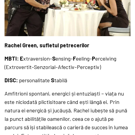
Rachel Green, sufletul petrecerilor
MBTI: E
xtraversion-
S
ensing-
F
eeling-
P
erceiving
(Extrovertit-Senzorial-Afectiv-Perceptiv)
DISC:
personalitate
S
tabilă
Amfitrioni spontani, energici și entuziaști – viața nu
este niciodată plictisitoare când ești lângă ei. Prin
natura ei energică și jucăușă, Rachel iubește să pună
la punct abilitățile oamenilor, ceea ce o ajută pe
parcurs să își stabilească o carieră de succes în lumea