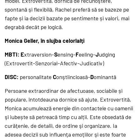
modei. Extrovertită, dornică de recunoştere,
spontană şi flexibilă, Rachel preferă să se bazeze pe
fapte și ia decizii bazate pe sentimente și valori, mai
degrabă decât pe logică.
Monica Geller, în slujba celorlalţi
MBTI: E
xtraversion-
S
ensing-
F
eeling-
J
udging
(Extrovertit-Senzorial-Afectiv-Judicativ)
DISC:
personalitate
C
onştiincioasă-
D
ominantă
Persoane extraordinar de afectuoase, sociabile și
populare, întotdeauna dornice să ajute. Extrovertită,
Monica acumulează energie din contactele cu oamenii
şi iubește să petreacă timp cu alții. Este obsedată de
curăţenie, de detalii, de ordine şi organizare. Ia
adesea decizii sub influenţa emoţiilor şi este foarte