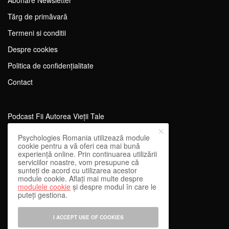
Abonare Newsletter
Tărg de primăvară
Termeni si conditii
Despre cookies
Politica de confidențialitate
Contact
Podcast Fii Autorea Vieții Tale
Evenimente Fii Autoarea Vieții Tale!
Psychologies Romania utilizează module
cookie pentru a vă oferi cea mai bună
SportEdu
experiență online. Prin continuarea utilizării
serviciilor noastre, vom presupune că
Antrenament Mental pentru Sportivi
sunteți de acord cu utilizarea acestor
module cookie. Aflați mai multe despre
Learning Network
modulele cookie
și despre modul în care le
puteți gestiona.
WEnough
Reward & Engage
I ACCEPT USE OF COOKIES