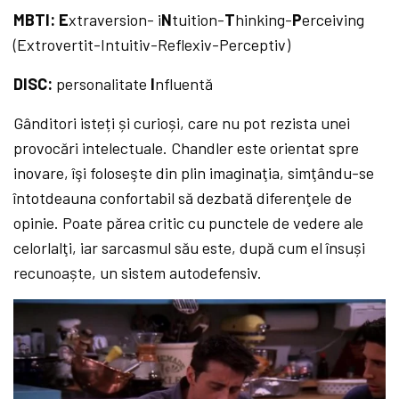
MBTI: E
xtraversion- i
N
tuition-
T
hinking-
P
erceiving
(Extrovertit-Intuitiv-Reflexiv-Perceptiv)
DISC:
personalitate
I
nfluentă
Gânditori isteți și curioși, care nu pot rezista unei
provocări intelectuale. Chandler este orientat spre
inovare, îşi foloseşte din plin imaginaţia, simţându-se
întotdeauna confortabil să dezbată diferenţele de
opinie. Poate părea critic cu punctele de vedere ale
celorlalţi, iar sarcasmul său este, după cum el însuși
recunoaște, un sistem autodefensiv.