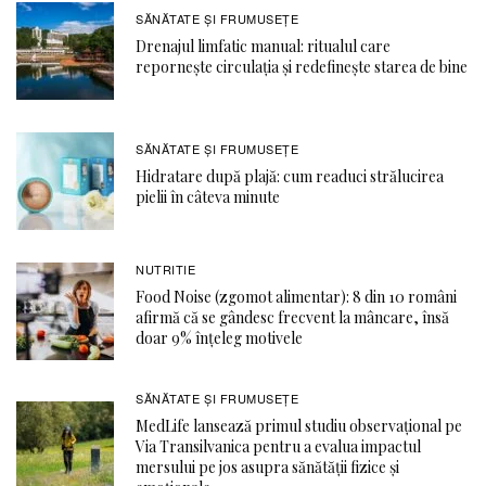
SĂNĂTATE ŞI FRUMUSEȚE
Drenajul limfatic manual: ritualul care
repornește circulația și redefinește starea de bine
SĂNĂTATE ŞI FRUMUSEȚE
Hidratare după plajă: cum readuci strălucirea
pielii în câteva minute
NUTRITIE
Food Noise (zgomot alimentar): 8 din 10 români
afirmă că se gândesc frecvent la mâncare, însă
doar 9% înțeleg motivele
SĂNĂTATE ŞI FRUMUSEȚE
MedLife lansează primul studiu observațional pe
Via Transilvanica pentru a evalua impactul
mersului pe jos asupra sănătății fizice și