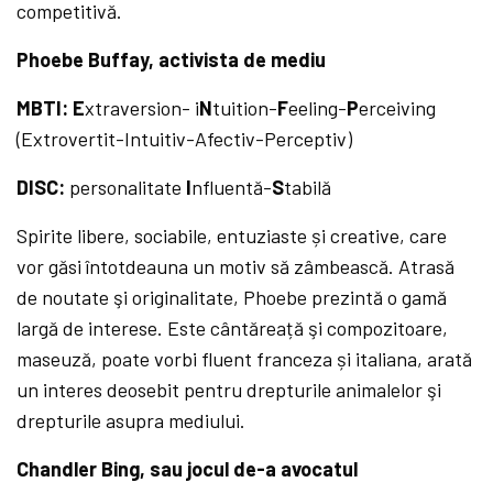
competitivă.
Phoebe Buffay, activista de mediu
MBTI: E
xtraversion- i
N
tuition-
F
eeling-
P
erceiving
(Extrovertit-Intuitiv-Afectiv-Perceptiv)
DISC:
personalitate
I
nfluentă-
S
tabilă
Spirite libere, sociabile, entuziaste și creative, care
vor găsi întotdeauna un motiv să zâmbească. Atrasă
de noutate şi originalitate, Phoebe prezintă o gamă
largă de interese. Este cântăreață şi compozitoare,
maseuză, poate vorbi fluent franceza și italiana, arată
un interes deosebit pentru drepturile animalelor şi
drepturile asupra mediului.
Chandler Bing, sau jocul de-a avocatul