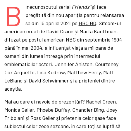
B
inecunoscutul serial
Friends
îşi face
pregătită din nou apariţia pentru relansarea
sa din 15 aprilie 2021 pe
HBO GO
. Sitcom-ul
american creat de David Crane și Marta Kauffman,
difuzat pe postul american NBC din septembrie 1994
până în mai 2004, a influenţat viaţa a milioane de
oameni din lumea întreagă prin intermediul
emblematicilor actori: Jennifer Aniston, Courteney
Cox Arquette, Lisa Kudrow, Matthew Perry, Matt
LeBlanc şi David Schwimmer şi a prieteniei dintre
aceştia.
Mai au oare ei nevoie de prezentări? Rachel Green,
Monica Geller, Phoebe Buffay, Chandler Bing, Joey
Tribbiani şi Ross Geller şi prietenia celor şase face
subiectul celor zece sezoane, în care toţi se luptă să