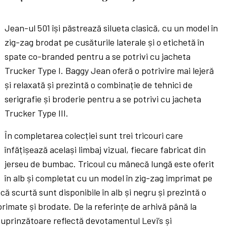
Jean-ul 501 își păstrează silueta clasică, cu un model în
zig-zag brodat pe cusăturile laterale și o etichetă în
spate co-branded pentru a se potrivi cu jacheta
Trucker Type I. Baggy Jean oferă o potrivire mai lejeră
și relaxată și prezintă o combinație de tehnici de
serigrafie și broderie pentru a se potrivi cu jacheta
Trucker Type III.
În completarea colecției sunt trei tricouri care
înfățișează același limbaj vizual, fiecare fabricat din
jerseu de bumbac. Tricoul cu mânecă lungă este oferit
în alb și completat cu un model în zig-zag imprimat pe
că scurtă sunt disponibile în alb și negru și prezintă o
rimate și brodate. De la referințe de arhivă până la
cuprinzătoare reflectă devotamentul Levi’s și