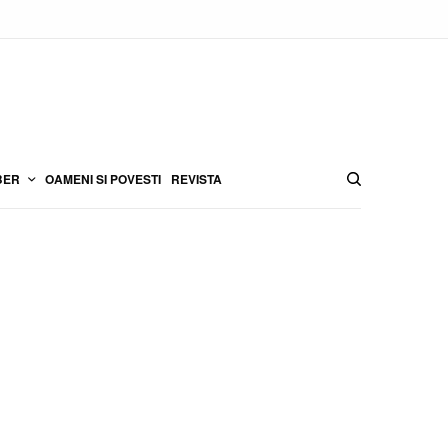
BER
OAMENI SI POVESTI
REVISTA