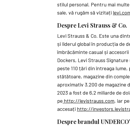
stilul personal. Pentru mai multe
sale, vă rugăm să vizitați
levi.co
Despre Levi Strauss & Co.
Levi Strauss & Co. Este una din
și liderul global în producția de
îmbrăcăminte casual și accesorii 
Dockers, Levi Strauss Signature 
peste 110 țări din întreaga lume,
stătătoare, magazine din complex
aproximativ 3.200 de magazine de
2023 a fost de 6,2 miliarde de dol
pe
http://levistrauss.com
, iar 
accesați
http://investors.levist
Despre brandul UNDERC