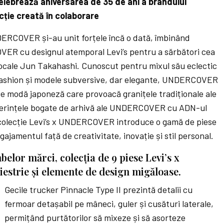
ebrează aniversarea de 35 de ani a brandului
cție creată în colaborare
NDERCOVER și-au unit forțele încă o dată, îmbinând
ER cu designul atemporal Levi’s pentru a sărbători cea
pocale Jun Takahashi. Cunoscut pentru mixul său eclectic
fashion și modele subversive, dar elegante, UNDERCOVER
e modă japoneză care provoacă granițele tradiționale ale
referințele bogate de arhivă ale UNDERCOVER cu ADN-ul
a colecție Levi’s x UNDERCOVER introduce o gamă de piese
ajamentul față de creativitate, inovație și stil personal.
elor mărci, colecția de 9 piese Levi’s x
trie și elemente de design migăloase.
Gecile trucker Pinnacle Type II prezintă detalii cu
fermoar detașabil pe mâneci, guler și cusături laterale,
permițând purtătorilor să mixeze și să asorteze