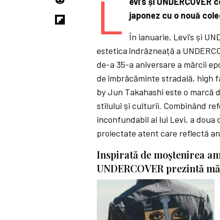
L
evi’s
și UNDERCOVER cel
japonez cu o nouă cole
În ianuarie, Levi’s și U
estetica îndrăzneață a UNDERCOV
de-a 35-a aniversare a mărcii e
de îmbrăcăminte stradală, high 
by Jun Takahashi este o marcă d
stilului și culturii. Combinând 
inconfundabil al lui Levi, a dou
proiectate atent care reflectă ang
Inspirată de moștenirea amb
UNDERCOVER prezintă măies