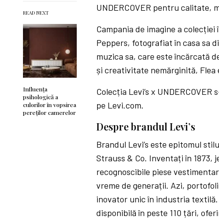
UNDERCOVER pentru calitate, măie
READ NEXT
Campania de imagine a colecției îl
Peppers, fotografiat în casa sa di
muzica sa, care este încărcată de
și creativitate nemărginită, Flea 
Influența
Colecția Levi’s x UNDERCOVER s-a 
psihologică a
pe Levi.com.
culorilor în vopsirea
pereților camerelor
Despre brandul Levi’s
Brandul Levi’s este epitomul stil
Strauss & Co. Inventați în 1873, j
recognoscibile piese vestimentar
vreme de generații. Azi, portofol
inovator unic în industria textilă
disponibilă în peste 110 țări, ofe