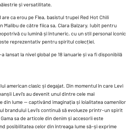
strie și versatilitate.
 are ca erou pe Flea, basistul trupei Red Hot Chili
n Malibu de către fiica sa, Clara Balzary. Iubit pentru
opotrivă cu lumină și întuneric, cu un stil personal iconic
este reprezentativ pentru spiritul colecției.
lansat la nivel global pe 18 ianuarie și va fi disponibilă
ului american clasic și degajat. Din momentul în care Levi
eanșii Levi’s au devenit unul dintre cele mai
e din lume — captivând imaginația și loialitatea oamenilor
iul brandului Levi’s continuă să evolueze printr-un spirit
. Gama sa de articole din denim și accesorii este
rind posibilitatea celor din întreaga lume să-și exprime