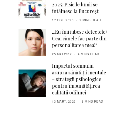
2025: Pisicile lumii se
întâlnesc la București
17 OCT. 2025
2 MINS READ
„Eu îmi iubesc defectele!
Cearcănele fac parte din
personalitatea mea!“
25 MAI 2017
4 MINS READ
Impactul somnului
asupra sănătății mentale
– strategii psihologice
pentru îmbunătățirea
calității odihnei
13 MART. 2025
3 MINS READ