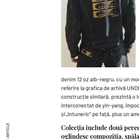
denim 12 oz alb-negru, cu un mode
referire la grafica de arhivă UN
construcție similară, prezintă o 
interconectat de yin-yang, împod
și „întuneric” pe față, plus un am
Colecția include două perec
oglindesc compoziția, spălar