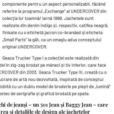
componente pentru un aspect personalizabil, făcând
referire la programul „Exchange” al UNDERCOVER din
colecția lor toamnă/ iarnă 1998. Jachetele sunt
realizate din denim indigo și, respectiv, catifea neagră,
finisate cu o etichetă jacron co-branded și eticheta
„Small Parts” la gât, ca un omagiu adus conceptului
original UNDERCOVER.
Geaca Trucker Type I a colecției este realizată din
l în zig-zag brodat pe mâneci și tiv inferior, care face
DERCOVER din 2003. Geaca Trucker Type III, creată cu o
lucrare de artă nou dezvoltată, inspirată de conceptul
obită cu un dublu model de broderie pe piept de „lumină”
estec de serigrafie și grafică brodată pe spate.
hi de jeanși – un 501 Jean și Baggy Jean – care
ea și detaliile de design ale jachetelor