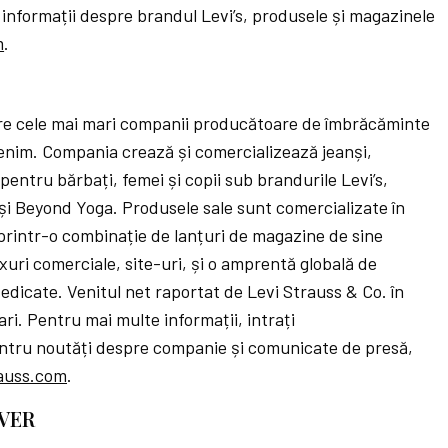
 informații despre brandul Levi’s, produsele și magazinele
m
.
tre cele mai mari companii producătoare de îmbrăcăminte
 denim. Compania crează și comercializează jeanși,
pentru bărbați, femei și copii sub brandurile Levi’s,
și Beyond Yoga. Produsele sale sunt comercializate în
 printr-o combinație de lanțuri de magazine de sine
uri comerciale, site-uri, și o amprentă globală de
dicate. Venitul net raportat de Levi Strauss & Co. în
ari. Pentru mai multe informații, intrați
pentru noutăți despre companie și comunicate de presă,
rauss.com
.
OVER