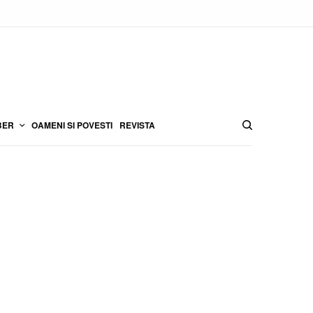
BER
OAMENI SI POVESTI
REVISTA