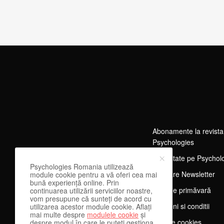
Abonamente la revista
Psychologies
Publicitate pe Psychol
Psychologies Romania utilizează
Abonare Newsletter
module cookie pentru a vă oferi cea mai
bună experiență online. Prin
Tărg de primăvară
continuarea utilizării serviciilor noastre,
vom presupune că sunteți de acord cu
Termeni si conditii
utilizarea acestor module cookie. Aflați
mai multe despre
modulele cookie
și
Despre cookies
despre modul în care le puteți gestiona.