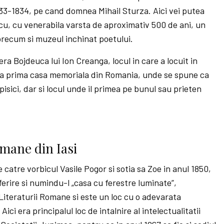
833-1834, pe cand domnea Mihail Sturza. Aici vei putea
scu, cu venerabila varsta de aproximativ 500 de ani, un
 precum si muzeul inchinat poetului.
era Bojdeuca lui Ion Creanga, locul in care a locuit in
ta prima casa memoriala din Romania, unde se spune ca
isici, dar si locul unde il primea pe bunul sau prieten
mane din Iasi
 catre vorbicul Vasile Pogor si sotia sa Zoe in anul 1850,
erire si numindu-l „casa cu ferestre luminate”,
Literaturii Romane si este un loc cu o adevarata
Aici era principalul loc de intalnire al intelectualitatii