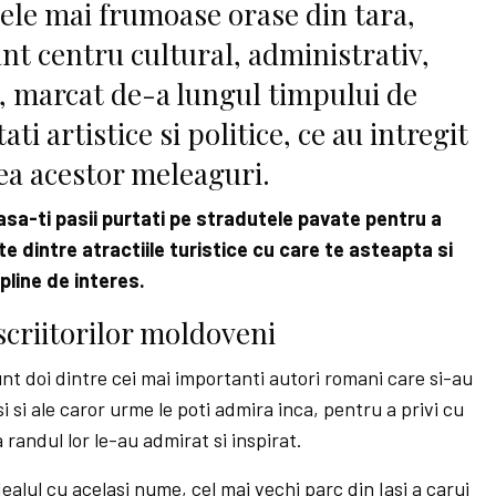
cele mai frumoase orase din tara,
t centru cultural, administrativ,
, marcat de-a lungul timpului de
i artistice si politice, ce au intregit
atea acestor meleaguri.
 lasa-ti pasii purtati pe stradutele pavate pentru a
e dintre atractiile turistice cu care te asteapta si
 pline de interes.
scriitorilor moldoveni
nt doi dintre cei mai importanti autori romani care si-au
 si ale caror urme le poti admira inca, pentru a privi cu
la randul lor le-au admirat si inspirat.
alul cu acelasi nume, cel mai vechi parc din Iasi a carui