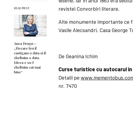
iesene, iar in anul 1863 era sediu
revistei Convorbiri literare.
READ NEXT
Alte monumente importante ce fa
Vasile Alecsandri, Casa George T
Anca Dragu –
„Fiecare leu il
castigam o data si il
De Geanina Ichim
cheltuim o data.
Ideea e sa-l
cheltuim cat mai
Curse turistice cu autocarul in 
bine“
Detalii pe
www.mementobus.co
nr. 7470