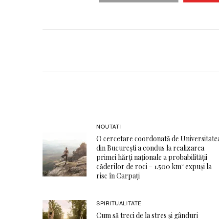
NOUTATI
O cercetare coordonată de Universitate
din București a condus la realizarea
primei hărți naționale a probabilității
căderilor de roci – 1.500 km² expuși la
risc în Carpați
SPIRITUALITATE
Cum să treci de la stres și gânduri