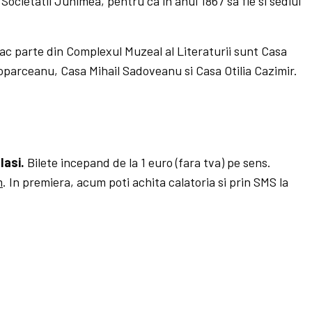
l Societatii Junimea, pentru ca in anul 1867 sa fie si sediul
c parte din Complexul Muzeal al Literaturii sunt Casa
oparceanu, Casa Mihail Sadoveanu si Casa Otilia Cazimir.
Iasi.
Bilete incepand de la 1 euro (fara tva) pe sens.
m
. In premiera, acum poti achita calatoria si prin SMS la