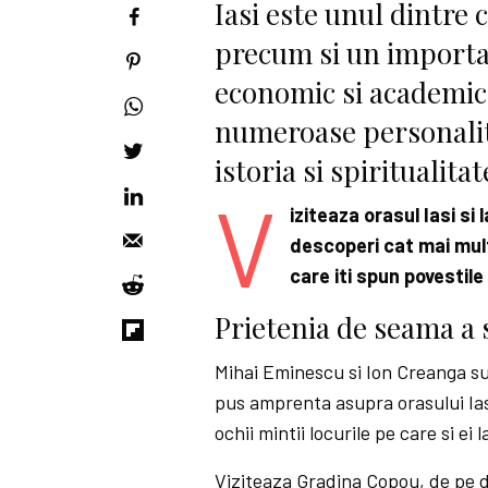
Iasi este unul dintre 
precum si un importan
economic si academic
numeroase personalitat
istoria si spiritualit
V
iziteaza orasul Iasi si
descoperi cat mai mult
care iti spun povestile
Prietenia de seama a 
Mihai Eminescu si Ion Creanga su
pus amprenta asupra orasului Iasi
ochii mintii locurile pe care si ei 
Viziteaza Gradina Copou, de pe de