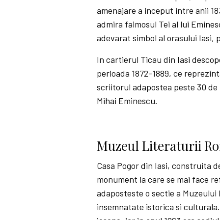
amenajare a inceput intre anii 1
admira faimosul Tei al lui Emine
adevarat simbol al orasului Iasi,
In cartierul Ticau din Iasi descop
perioada 1872-1889, ce reprezin
scriitorul adapostea peste 30 de p
Mihai Eminescu.
Muzeul Literaturii Ro
Casa Pogor din Iasi, construita de
monument la care se mai face ref
adaposteste o sectie a Muzeului 
insemnatate istorica si culturala. 