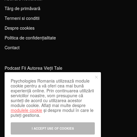
Tărg de primăvară
Termeni si conditii
Despre cookies
Politica de confidențialitate
Contact
Podcast Fii Autorea Vieții Tale
Evenimente Fii Autoarea Vieții Tale!
Psychologies Romania utilizează module
cookie pentru a vă oferi cea mai bună
SportEdu
experiență online. Prin continuarea utilizării
serviciilor noastre, vom presupune că
Antrenament Mental pentru Sportivi
sunteți de acord cu utilizarea acestor
module cookie. Aflați mai multe despre
Learning Network
modulele cookie
și despre modul în care le
puteți gestiona.
WEnough
Reward & Engage
I ACCEPT USE OF COOKIES