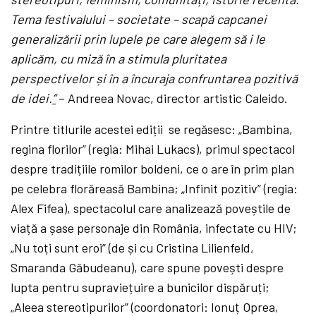
Tema festivalului – societate – scapă capcanei
generalizării prin lupele pe care alegem să i le
aplicăm, cu miză în a stimula pluritatea
perspectivelor și în a încuraja confruntarea pozitivă
de idei.
”
– Andreea Novac, director artistic Caleido.
Printre titlurile acestei ediții se regăsesc: „Bambina,
regina florilor” (regia: Mihai Lukacs), primul spectacol
despre tradițiile romilor boldeni, ce o are în prim plan
pe celebra florăreasă Bambina; „Infinit pozitiv” (regia:
Alex Fifea), spectacolul care analizează poveștile de
viață a șase personaje din România, infectate cu HIV;
„Nu toți sunt eroi” (de și cu Cristina Lilienfeld,
Smaranda Găbudeanu), care spune povești despre
lupta pentru supraviețuire a bunicilor dispăruți;
„Aleea stereotipurilor” (coordonatori: Ionuț Oprea,