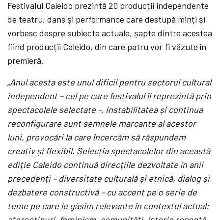
Festivalul Caleido prezintă 20 producții independente
de teatru, dans și performance care destupă minți și
vorbesc despre subiecte actuale, șapte dintre acestea
fiind producții Caleido, din care patru vor fi văzute în
premieră.
„
Anul acesta este unul dificil pentru sectorul cultural
independent – cel pe care festivalul îl reprezintă prin
spectacolele selectate -, instabilitatea și continua
reconfigurare sunt semnele marcante al acestor
luni, provocări la care încercăm să răspundem
creativ și flexibil. Selecția spectacolelor din această
ediție Caleido continuă direcțiile dezvoltate în anii
precedenți – diversitate culturală și etnică, dialog și
dezbatere constructivă – cu accent pe o serie de
teme pe care le găsim relevante în contextul actual:
stereotipuri, feminism, comunități, istorie recentă.