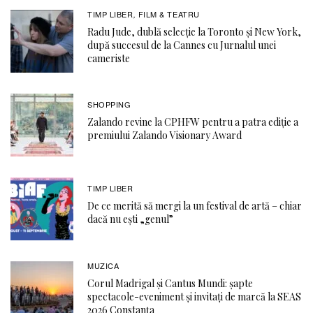
TIMP LIBER
FILM & TEATRU
,
Radu Jude, dublă selecție la Toronto și New York,
după succesul de la Cannes cu Jurnalul unei
cameriste
SHOPPING
Zalando revine la CPHFW pentru a patra ediție a
premiului Zalando Visionary Award
TIMP LIBER
De ce merită să mergi la un festival de artă – chiar
dacă nu ești „genul”
MUZICA
Corul Madrigal și Cantus Mundi: șapte
spectacole-eveniment și invitați de marcă la SEAS
2026 Constanța