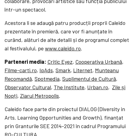
colaborare, provocări artistice sau funcția publicului
într-un spectacol.
Acestora li se adaugă patru producții proprii Caleido
prezentate în premieră, care vor fi anunțate în
curând, alături de alte detalii și de programul complet
al festivalului, pe
www.caleido.ro
.
Parteneri media:
Critic Eyez
,
Cooperativa Urbană
,
Filme-carti.ro
,
IqAds
,
Smark
,
Liternet
,
Munteanu
Recomandă
,
Spotmedia
,
Suplimentul de Cultură
,
Observator Cultural
,
The Institute
,
Urban.ro
,
Zile și
Nopți
,
Ziarul Metropolis
.
Caleido face parte din proiectul DIALOG (Diversity in
Arts. Learning Opportunities and Growth), finanțat
prin Granturile SEE 2014-2021 în cadrul Programului
RO-CULTURA.