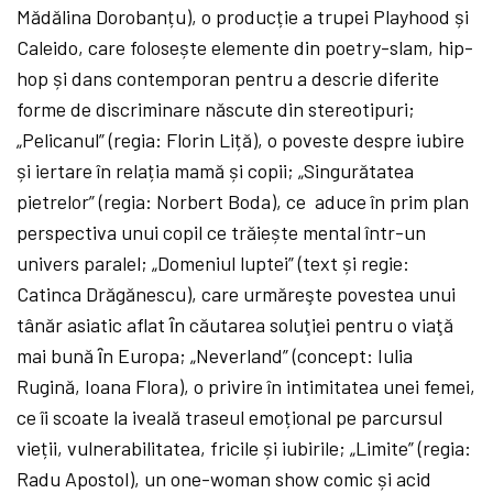
Mădălina Dorobanțu), o producție a trupei Playhood și
Caleido, care folosește elemente din poetry-slam, hip-
hop și dans contemporan pentru a descrie diferite
forme de discriminare născute din stereotipuri;
„Pelicanul” (regia: Florin Liță), o poveste despre iubire
și iertare în relația mamă și copii; „Singurătatea
pietrelor” (regia: Norbert Boda), ce aduce în prim plan
perspectiva unui copil ce trăiește mental într-un
univers paralel; „Domeniul luptei” (text și regie:
Catinca Drăgănescu), care urmăreşte povestea unui
tânăr asiatic aflat ȋn căutarea soluţiei pentru o viaţă
mai bună ȋn Europa; „Neverland” (concept: Iulia
Rugină, Ioana Flora), o privire în intimitatea unei femei,
ce îi scoate la iveală traseul emoțional pe parcursul
vieții, vulnerabilitatea, fricile și iubirile; „Limite” (regia:
Radu Apostol), un one-woman show comic și acid