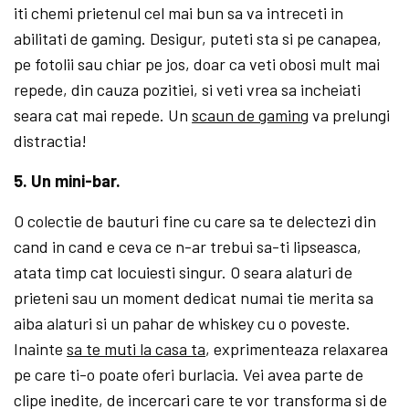
iti chemi prietenul cel mai bun sa va intreceti in
abilitati de gaming. Desigur, puteti sta si pe canapea,
pe fotolii sau chiar pe jos, doar ca veti obosi mult mai
repede, din cauza pozitiei, si veti vrea sa incheiati
seara cat mai repede. Un
scaun de gaming
va prelungi
distractia!
5. Un mini-bar.
O colectie de bauturi fine cu care sa te delectezi din
cand in cand e ceva ce n-ar trebui sa-ti lipseasca,
atata timp cat locuiesti singur. O seara alaturi de
prieteni sau un moment dedicat numai tie merita sa
aiba alaturi si un pahar de whiskey cu o poveste.
Inainte
sa te muti la casa ta
, exprimenteaza relaxarea
pe care ti-o poate oferi burlacia. Vei avea parte de
clipe inedite, de incercari care te vor transforma si de