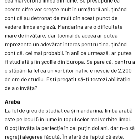
cea mai vorbită limbă din lume. Se presupune că
aceste cifre vor crește mult în următorii ani, ținând
cont că au detronat de mult din acest punct de
vedere limba engleză. Mandarina are o dificultate
mare de învățare, dar tocmai de aceea ar putea
reprezenta un adevărat interes pentru tine, ținând
cont că, cel mai probabil, în anii ce urmează, ar putea
fi studiată și în școlile din Europa. Se pare că, pentru a
o stăpâni la fel ca un vorbitor nativ, e nevoie de 2.200
de ore de studiu. Ești pregătit să-ți testezi abilitățile
de a o învăța?
Araba
La fel de greu de studiat ca și mandarina, limba arabă
este pe locul 5 în lume în topul celor mai vorbite limbi.
O poți învăța la perfecție în cel puțin doi ani, dar n-o să
regreți alegerea făcută. În afară de faptul că este,