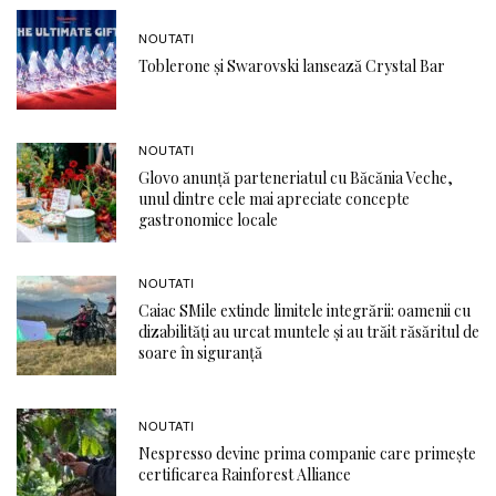
NOUTATI
Toblerone și Swarovski lansează Crystal Bar
NOUTATI
Glovo anunță parteneriatul cu Băcănia Veche,
unul dintre cele mai apreciate concepte
gastronomice locale
NOUTATI
Caiac SMile extinde limitele integrării: oamenii cu
dizabilități au urcat muntele și au trăit răsăritul de
soare în siguranță
NOUTATI
Nespresso devine prima companie care primește
certificarea Rainforest Alliance