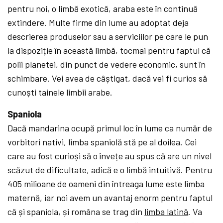
pentru noi, o limbă exotică, araba este în continuă
extindere. Multe firme din lume au adoptat deja
descrierea produselor sau a serviciilor pe care le pun
la dispoziție în această limbă, tocmai pentru faptul că
polii planetei, din punct de vedere economic, sunt în
schimbare. Vei avea de câștigat, dacă vei fi curios să
cunoști tainele limbii arabe.
Spaniola
Dacă mandarina ocupă primul loc în lume ca număr de
vorbitori nativi, limba spaniolă stă pe al doilea. Cei
care au fost curioși să o învețe au spus că are un nivel
scăzut de dificultate, adică e o limbă intuitivă. Pentru
405 milioane de oameni din întreaga lume este limba
maternă, iar noi avem un avantaj enorm pentru faptul
că și spaniola, și româna se trag din
limba latină
. Va