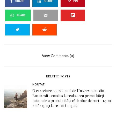
SHARE
SHARE
PIN
SHARE
View Comments (0)
RELATED POSTS
NOUTATI
O cercetare coordonată de Universitatea din
București a condus la realizarea primei hărți
naționale a probabilității căderilor de roci – 1.500
km² expuși la risc în Carpați