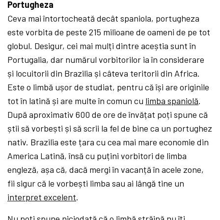
Portugheza
Ceva mai întortocheată decât spaniola, portugheza
este vorbita de peste 215 milioane de oameni de pe tot
globul. Desigur, cei mai mulți dintre aceștia sunt în
Portugalia, dar numărul vorbitorilor ia în considerare
și locuitorii din Brazilia și câteva teritorii din Africa.
Este o limbă ușor de studiat, pentru că își are originile
tot în latină și are multe în comun cu
limba spaniolă
.
După aproximativ 600 de ore de învățat poți spune că
știi să vorbești și să scrii la fel de bine ca un portughez
nativ. Brazilia este țara cu cea mai mare economie din
America Latină, însă cu puțini vorbitori de limba
engleză, așa că, dacă mergi în vacanță în acele zone,
fii sigur că le vorbești limba sau ai lângă tine un
interpret excelent
.
Nu poți spune niciodată că o limbă străină nu îți