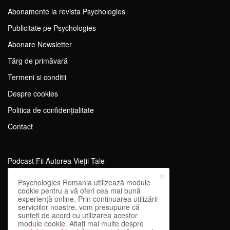
Abonamente la revista Psychologies
Publicitate pe Psychologies
Abonare Newsletter
Tărg de primăvară
Termeni si conditii
Despre cookies
Politica de confidențialitate
Contact
Podcast Fii Autorea Vieții Tale
Evenimente Fii Autoarea Vieții Tale!
Psychologies Romania utilizează module
cookie pentru a vă oferi cea mai bună
SportEdu
experiență online. Prin continuarea utilizării
serviciilor noastre, vom presupune că
Antrenament Mental pentru Sportivi
sunteți de acord cu utilizarea acestor
module cookie. Aflați mai multe despre
Learning Network