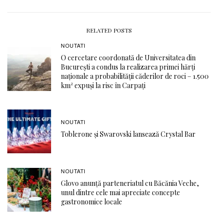
RELATED POSTS
NOUTATI
O cercetare coordonată de Universitatea din
București a condus la realizarea primei hărți
naționale a probabilității căderilor de roci – 1.500
km² expuși la risc în Carpați
NOUTATI
Toblerone și Swarovski lansează Crystal Bar
NOUTATI
Glovo anunță parteneriatul cu Băcănia Veche,
unul dintre cele mai apreciate concepte
gastronomice locale