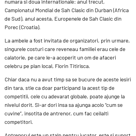
numara si doua internationale: anul trecut,
Campionatul Mondial de Sah Clasic din Durban (Africa
de Sud), anul acesta, Europenele de Sah Clasic din
Porec (Croatia).
La ambele a fost invitata de organizatori, prin urmare,
singurele costuri care reveneau familiei erau cele de
calatorie, pe care le-a acoperit un om de afaceri
celebru pe plan local, Florin Titirisca.
Chiar daca nu a avut timp sa se bucure de aceste iesiri
din tara, stie ca doar participand la acest tip de
competitii, cele cu adevarat globale, poate ajunge la
nivelul dorit. Si-ar dori insa sa ajunga acolo “cum se
cuvine”, insotita de antrenor, cum fac ceilalti
competitori.
Antrenorul este un stalp pentru jucator, este si suport