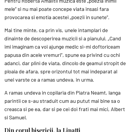
Pentru Roberta Amalitii muzica este „poezia inimii
mele” si nu mai poate concepe viata insasi fara
provocarea si emotia acestei „poezii in sunete”.
Mai tine minte, ca prin vis, unele intamplari de
dinainte de descoperirea muzicii si a pianului. „Cand
imi imaginam ca voi ajunge medic si-mi doftoriceam
papusa din acele vremuri”, spune ea privind cu ochi
adanci, dar plini de viata, dincolo de geamul stropit de
ploaia de afara, spre orizontul tot mai indeparat al
unei varste ce a ramas undeva, in urma.
A ramas undeva in copilaria din Piatra Neamt, langa
parintii ce s-au straduit cum au putut mai bine sa o
creasca si pe ea, dar si pe cei doi frati mai mici, Albert
si Samuel.
Din corul bisericii, la Lipatti