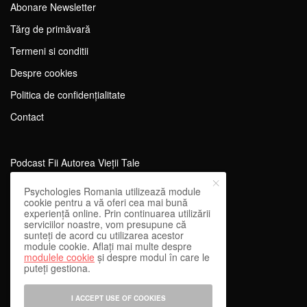
Abonare Newsletter
Tărg de primăvară
Termeni si conditii
Despre cookies
Politica de confidențialitate
Contact
Podcast Fii Autorea Vieții Tale
Evenimente Fii Autoarea Vieții Tale!
Psychologies Romania utilizează module
cookie pentru a vă oferi cea mai bună
SportEdu
experiență online. Prin continuarea utilizării
serviciilor noastre, vom presupune că
Antrenament Mental pentru Sportivi
sunteți de acord cu utilizarea acestor
module cookie. Aflați mai multe despre
Learning Network
modulele cookie
și despre modul în care le
puteți gestiona.
WEnough
Reward & Engage
I ACCEPT USE OF COOKIES