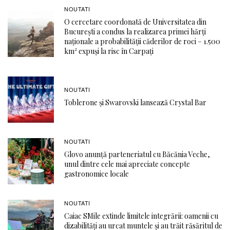
NOUTATI
O cercetare coordonată de Universitatea din
București a condus la realizarea primei hărți
naționale a probabilității căderilor de roci – 1.500
km² expuși la risc în Carpați
NOUTATI
Toblerone și Swarovski lansează Crystal Bar
NOUTATI
Glovo anunță parteneriatul cu Băcănia Veche,
unul dintre cele mai apreciate concepte
gastronomice locale
NOUTATI
Caiac SMile extinde limitele integrării: oamenii cu
dizabilități au urcat muntele și au trăit răsăritul de