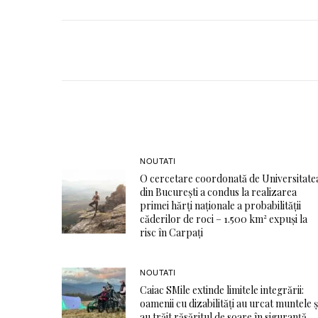
NOUTATI
O cercetare coordonată de Universitate
din București a condus la realizarea
primei hărți naționale a probabilității
căderilor de roci – 1.500 km² expuși la
risc în Carpați
NOUTATI
Caiac SMile extinde limitele integrării:
oamenii cu dizabilități au urcat muntele ș
au trăit răsăritul de soare în siguranță