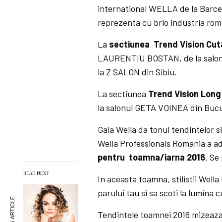
international WELLA de la Barce
reprezenta cu brio industria rom
La
sectiunea Trend Vision Cu
LAURENTIU BOSTAN, de la salon
la Z SALON din Sibiu.
La sectiunea
Trend Vision Long
la salonul GETA VOINEA din Bucu
Gala Wella da tonul tendintelor s
Wella Professionals Romania a ad
pentru toamna/iarna 2016
. S
READ NEXT
In aceasta toamna, stilistii Well
parului tau si sa scoti la lumina c
Tendintele toamnei 2016 mizeaza 