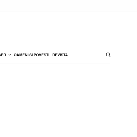
BER
OAMENI SI POVESTI
REVISTA