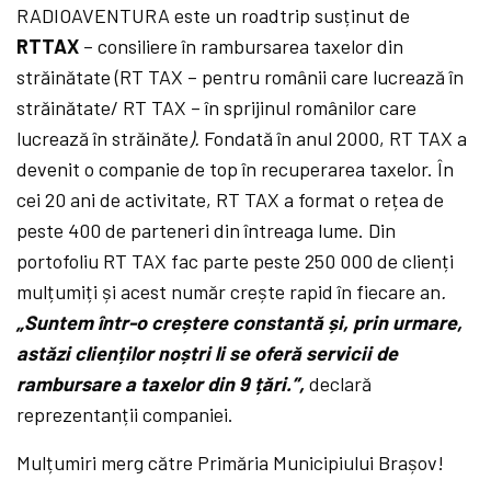
RADIOAVENTURA este un roadtrip susținut de
RTTAX
– consiliere în rambursarea taxelor din
străinătate (RT TAX – pentru românii care lucrează în
străinătate/ RT TAX – în sprijinul românilor care
lucrează în străinăte
).
Fondată în anul 2000, RT TAX a
devenit o companie de top în recuperarea taxelor. În
cei 20 ani de activitate, RT TAX a format o rețea de
peste 400 de parteneri din întreaga lume. Din
portofoliu RT TAX fac parte peste 250 000 de clienți
mulțumiți și acest număr crește rapid în fiecare an
.
„Suntem într-o creștere constantă și, prin urmare,
astăzi clienților noștri li se oferă servicii de
rambursare a taxelor din 9 țări.”,
declară
reprezentanții companiei.
Mulțumiri merg către Primăria Municipiului Brașov!