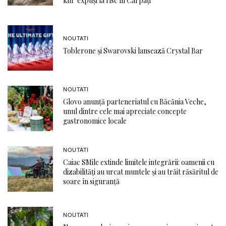
km² expuși la risc în Carpați
NOUTATI
Toblerone și Swarovski lansează Crystal Bar
NOUTATI
Glovo anunță parteneriatul cu Băcănia Veche,
unul dintre cele mai apreciate concepte
gastronomice locale
NOUTATI
Caiac SMile extinde limitele integrării: oamenii cu
dizabilități au urcat muntele și au trăit răsăritul de
soare în siguranță
NOUTATI