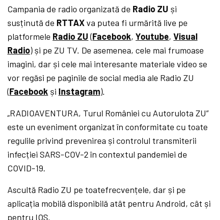
Campania de radio organizată de
Radio ZU
și
susținută de
RTTAX
va putea fi urmărită live pe
platformele
Radio ZU
(
Facebook
,
Youtube
,
Visual
Radio
) și pe ZU TV. De asemenea, cele mai frumoase
imagini, dar și cele mai interesante materiale video se
vor regăsi pe paginile de social media ale Radio ZU
(
Facebook
și
Instagram
).
„RADIOAVENTURA, Turul României cu Autorulota ZU”
este un eveniment organizat în conformitate cu toate
regulile privind prevenirea și controlul transmiterii
infecției SARS-COV-2 în contextul pandemiei de
COVID-19.
Ascultă Radio ZU pe toatefrecvențele, dar și pe
aplicația mobilă disponibilă atât pentru Android, cât și
pentru IOS.