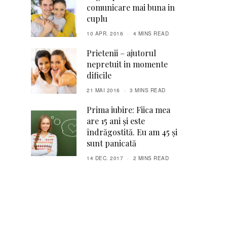
comunicare mai buna in
cuplu
10 APR. 2016
4 MINS READ
Prietenii – ajutorul
nepretuit in momente
dificile
21 MAI 2016
3 MINS READ
Prima iubire: Fiica mea
are 15 ani și este
îndrăgostită. Eu am 45 și
sunt panicată
14 DEC. 2017
2 MINS READ