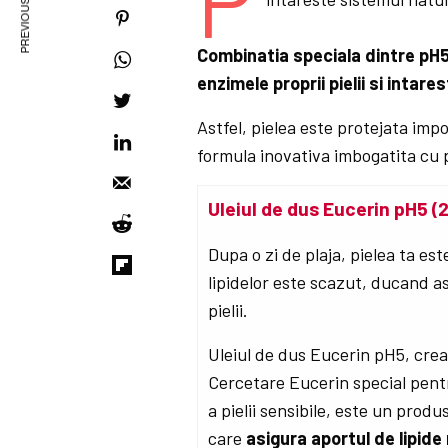
PREVIOUS ARTICLE
Combinatia speciala dintre pH5
enzimele proprii pielii si intare
Astfel, pielea este protejata impo
formula inovativa imbogatita cu 
Uleiul de dus Eucerin pH5 (
Dupa o zi de plaja, pielea ta este
lipidelor este scazut, ducand as
pielii.
Uleiul de dus Eucerin pH5, crea
Cercetare Eucerin special pent
a pielii sensibile, este un produ
care
asigura aportul de lipide 