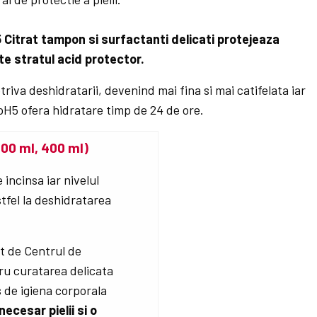
 Citrat tampon si surfactanti delicati protejeaza
ste stratul acid protector.
triva deshidratarii, devenind mai fina si mai catifelata iar
pH5 ofera hidratare timp de 24 de ore.
200 ml, 400 ml)
 incinsa iar nivelul
tfel la deshidratarea
t de Centrul de
ru curatarea delicata
s de igiena corporala
necesar pielii si o