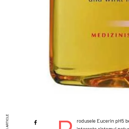
P
rodusele Eucerin pH5 b
intareste sistemul natura