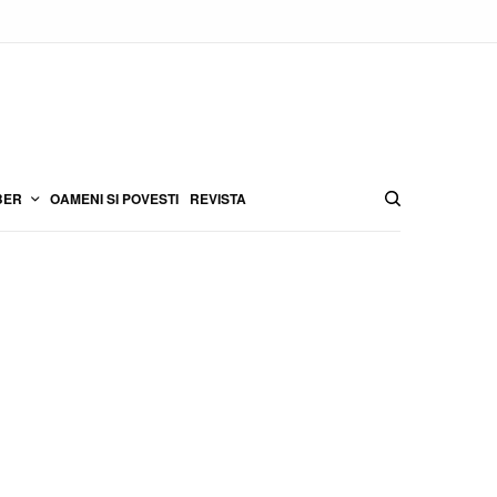
BER
OAMENI SI POVESTI
REVISTA