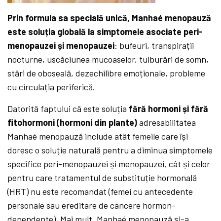
Prin formula sa specială unică, Manhaé menopauză
este soluția globală la simptomele asociate peri-
menopauzei și menopauzei
: bufeuri, transpirații
nocturne, uscăciunea mucoaselor, tulburări de somn,
stări de oboseală, dezechilibre emoționale, probleme
cu circulația periferică.
Datorită faptului că este soluția
fără hormoni și fără
fitohormoni (hormoni din plante)
adresabilitatea
Manhaé menopauză include atât femeile care își
doresc o soluție naturală pentru a diminua simptomele
specifice peri-menopauzei și menopauzei, cât și celor
pentru care tratamentul de substituție hormonală
(HRT) nu este recomandat (femei cu antecedente
personale sau ereditare de cancere hormon-
dependente). Mai mult, Manhaé menopauză și-a