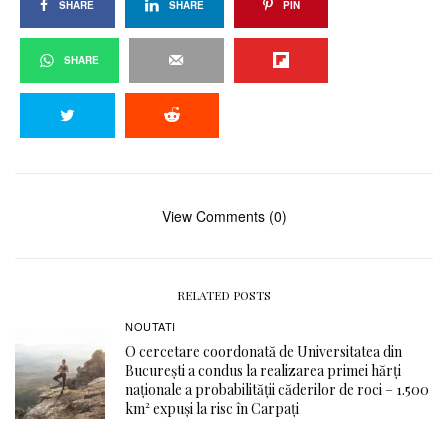
SHARE
SHARE
PIN
SHARE
View Comments (0)
RELATED POSTS
NOUTATI
O cercetare coordonată de Universitatea din
București a condus la realizarea primei hărți
naționale a probabilității căderilor de roci – 1.500
km² expuși la risc în Carpați