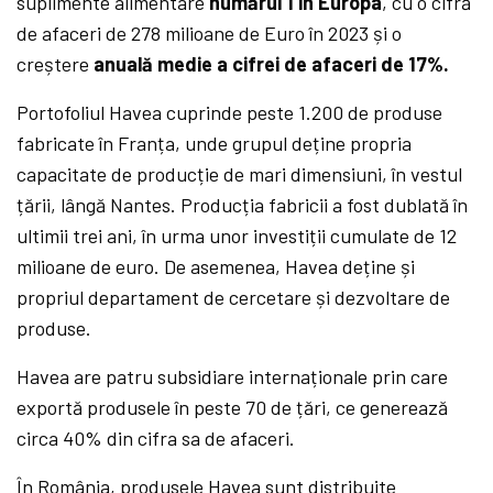
suplimente alimentare
numărul 1 în Europa
, cu o cifră
de afaceri de 278 milioane de Euro în 2023 și o
creștere
anuală medie a cifrei de afaceri de 17%.
Portofoliul Havea cuprinde peste 1.200 de produse
fabricate în Franța, unde grupul deține propria
capacitate de producție de mari dimensiuni, în vestul
țării, lângă Nantes. Producția fabricii a fost dublată în
ultimii trei ani, în urma unor investiții cumulate de 12
milioane de euro. De asemenea, Havea deține și
propriul departament de cercetare și dezvoltare de
produse.
Havea are patru subsidiare internaționale prin care
exportă produsele în peste 70 de țări, ce generează
circa 40% din cifra sa de afaceri.
În România, produsele Havea sunt distribuite