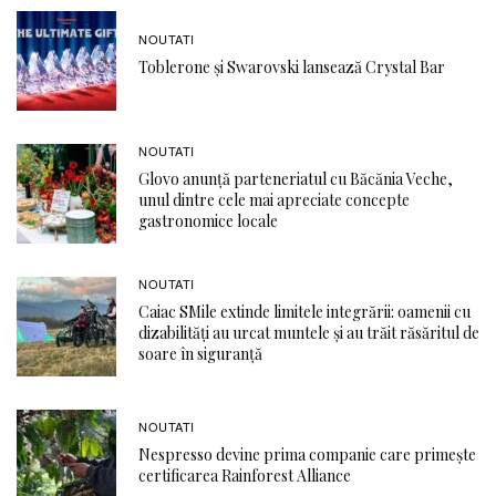
NOUTATI
Toblerone și Swarovski lansează Crystal Bar
NOUTATI
Glovo anunță parteneriatul cu Băcănia Veche,
unul dintre cele mai apreciate concepte
gastronomice locale
NOUTATI
Caiac SMile extinde limitele integrării: oamenii cu
dizabilități au urcat muntele și au trăit răsăritul de
soare în siguranță
NOUTATI
Nespresso devine prima companie care primește
certificarea Rainforest Alliance