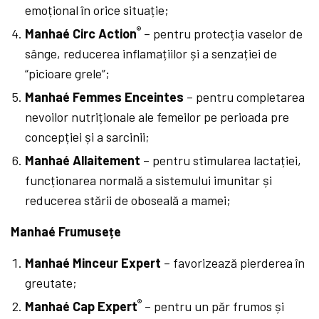
emoțional în orice situație;
®
Manhaé Circ Action
– pentru protecția vaselor de
sânge, reducerea inflamațiilor și a senzației de
“picioare grele”;
Manhaé Femmes Enceintes
– pentru completarea
nevoilor nutriționale ale femeilor pe perioada pre
concepției și a sarcinii;
Manhaé Allaitement
– pentru stimularea lactației,
funcționarea normală a sistemului imunitar și
reducerea stării de oboseală a mamei;
Manhaé Frumusețe
Manhaé Minceur Expert
– favorizează pierderea în
greutate;
®
Manhaé Cap Expert
– pentru un păr frumos și