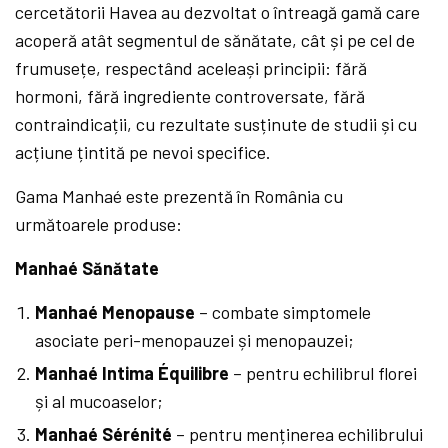
cercetătorii Havea au dezvoltat o întreagă gamă care
acoperă atât segmentul de sănătate, cât și pe cel de
frumusețe, respectând aceleași principii: fără
hormoni, fără ingrediente controversate, fără
contraindicații, cu rezultate susținute de studii și cu
acțiune țintită pe nevoi specifice.
Gama Manhaé este prezentă în România cu
următoarele produse:
Manhaé Sănătate
Manhaé Menopause
– combate simptomele
asociate peri-menopauzei și menopauzei;
Manhaé Intima
Équilibre
– pentru echilibrul florei
și al mucoaselor;
Manhaé Sérénité
– pentru menținerea echilibrului