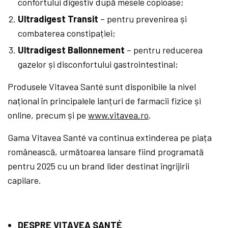
confortului digestiv după mesele copioase;
Ultradigest Transit
– pentru prevenirea și
combaterea constipației;
Ultradigest Ballonnement
– pentru reducerea
gazelor și disconfortului gastrointestinal;
Produsele Vitavea Santé sunt disponibile la nivel
național în principalele lanțuri de farmacii fizice și
online, precum și pe
www.vitavea.ro
.
Gama Vitavea Santé va continua extinderea pe piața
românească, următoarea lansare fiind programată
pentru 2025 cu un brand lider destinat îngrijirii
capilare.
DESPRE VITAVEA SANTÉ