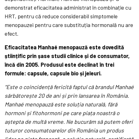
demonstrat eficacitatea administrat în combinație cu
HRT, pentru că reduce considerabil simptomele
menopauzei pentru care substituția hormonală nu are
efect.
Eficacitatea Manhaé menopauză este dovedită
științific prin șase studii clinice și de consumator,
încă din 2005. Produsul este declinat în trei
formule: capsule, capsule bio și jeleuri.
“Este o coincidență fericită faptul că brandul Manhaé
sărbătorește 20 de ani și prin lansarea în România.
Manhaé menopauză este soluția naturală, fără
hormoni și fitohormoni pe care piața noastră o
aștepta de multă vreme. Ne bucurăm să putem oferi
tuturor consumatoarelor din România un produs
lider pe piața franceză, o soluție naturală, certificată