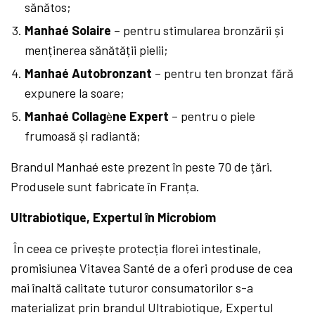
sănătos;
Manhaé Solaire
– pentru stimularea bronzării și
menținerea sănătății pielii;
Manhaé Autobronzant
– pentru ten bronzat fără
expunere la soare;
Manhaé Collag
è
ne Expert
– pentru o piele
frumoasă și radiantă;
Brandul Manhaé este prezent în peste 70 de țări.
Produsele sunt fabricate în Franța.
Ultrabiotique, Expertul în Microbiom
În ceea ce privește protecția florei intestinale,
promisiunea Vitavea Santé de a oferi produse de cea
mai înaltă calitate tuturor consumatorilor s-a
materializat prin brandul Ultrabiotique, Expertul