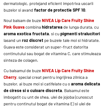
dermatologic, protejand eficient impotriva uscarii
buzelor si avand
factor de protectie SPF 10
.
Noul balsam de buze
NIVEA Lip Care Fruity Shine
Pink Guava
combina
hidratarea
de lunga durata, cu
aroma exotica fructata
, si cu
pigmenti stralucitori
lasand un
roz discret
pe buzele tale moi si hidratate.
Guava este considerat un super-fruct datorita
continutului sau bogat de vitamina C, care stimuleaza
sinteza de colagen.
Cu balsamul de buze
NIVEA Lip Care Fruity Shine
Cherry
, special creat pentru ingrijirea zilnica a
buzelor, ai buze moi si catifelate cu o
aroma delicata
de cirese si o culoare discreta
. Balsamul este
imbogatit cu unt de shea, ulei de jojoba (cunoscut
pentru continutul bogat de vitamina E) si ulei de