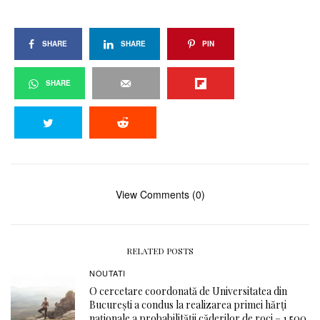
SHARE
SHARE
PIN
SHARE
View Comments (0)
RELATED POSTS
NOUTATI
O cercetare coordonată de Universitatea din
București a condus la realizarea primei hărți
naționale a probabilității căderilor de roci – 1.500