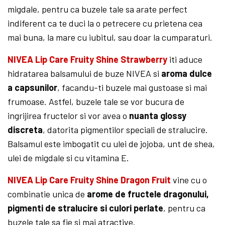
migdale, pentru ca buzele tale sa arate perfect
indiferent ca te duci la o petrecere cu prietena cea
mai buna, la mare cu iubitul, sau doar la cumparaturi.
NIVEA Lip Care Fruity Shine Strawberry
iti aduce
hidratarea balsamului de buze NIVEA si
aroma dulce
a capsunilor
, facandu-ti buzele mai gustoase si mai
frumoase. Astfel, buzele tale se vor bucura de
ingrijirea fructelor si vor avea o
nuanta glossy
discreta
, datorita pigmentilor speciali de stralucire.
Balsamul este imbogatit cu ulei de jojoba, unt de shea,
ulei de migdale si cu vitamina E.
NIVEA Lip Care Fruity Shine Dragon Fruit
vine cu o
combinatie unica de
arome de fructele dragonului,
pigmenti de stralucire si culori perlate
, pentru ca
buzele tale sa fie si mai atractive.