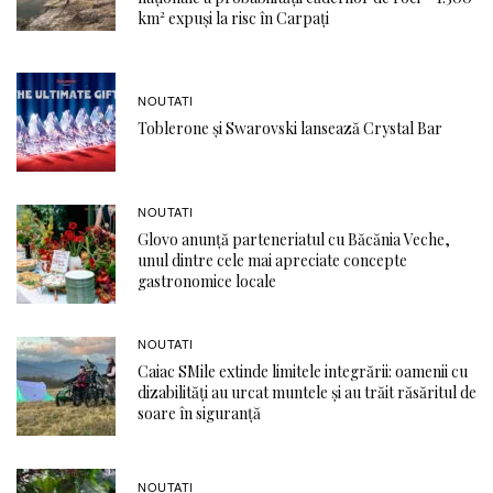
km² expuși la risc în Carpați
NOUTATI
Toblerone și Swarovski lansează Crystal Bar
NOUTATI
Glovo anunță parteneriatul cu Băcănia Veche,
unul dintre cele mai apreciate concepte
gastronomice locale
NOUTATI
Caiac SMile extinde limitele integrării: oamenii cu
dizabilități au urcat muntele și au trăit răsăritul de
soare în siguranță
NOUTATI