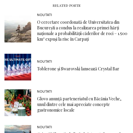
RELATED POSTS
NOUTATI
O cercetare coordonată de Universitatea din
București a condus la realizarea primei hărți
naționale a probabilității căderilor de roci – 1.500
km² expuși la risc în Carpați
NOUTATI
Toblerone și Swarovski lansează Crystal Bar
NOUTATI
Glovo anunță parteneriatul cu Băcănia Veche,
unul dintre cele mai apreciate concepte
gastronomice locale
NOUTATI