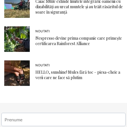
Caiac SMile extinde limitele integrării: oamenii cu
dizabilități au urcat muntele și au trăit răsăritul de
soare în siguranță
NOUTATI
Nespresso devine prima companie care primește
certificarea Rainforest Alliance
NOUTATI
HELLO, sunshine! Mules fără toc – piesa-cheie a
verii care ne face să plutim