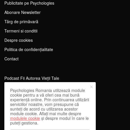
Publicitate pe Psychologies
Abonare Newsletter
Tărg de primăvară
Termeni si conditii
Despre cookies
Politica de confidențialitate
Contact
Podcast Fii Autorea Vieții Tale
Evenimente Fii Autoarea Vieții Tale!
Psychologies Romania utilizează module
cookie pentru a vă oferi cea mai bună
SportEdu
experiență online. Prin continuarea utilizării
serviciilor noastre, vom presupune că
Antrenament Mental pentru Sportivi
sunteți de acord cu utilizarea acestor
module cookie. Aflați mai multe despre
Learning Network
modulele cookie
și despre modul în care le
puteți gestiona.
WEnough