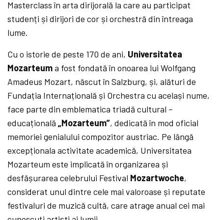
Masterclass în arta dirijorală la care au participat
studenți și dirijori de cor și orchestră din întreaga
lume.
Cu o istorie de peste 170 de ani,
Universitatea
Mozarteum
a fost fondată în onoarea lui Wolfgang
Amadeus Mozart, născut în Salzburg, și, alături de
Fundația Internațională și Orchestra cu același nume,
face parte din emblematica triadă cultural –
educațională
„Mozarteum”
, dedicată în mod oficial
memoriei genialului compozitor austriac. Pe lângă
excepționala activitate academică, Universitatea
Mozarteum este implicată în organizarea și
desfășurarea celebrului Festival
Mozartwoche
,
considerat unul dintre cele mai valoroase și reputate
festivaluri de muzică cultă, care atrage anual cei mai
cunoscuți artiști ai lumii.