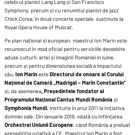
celebrul pianist Lang Lang și San Francisco
Symphony, precum și cu renumitul pianist de jazz
Chick Corea, în două concerte speciale, susținute la
Royal Opera House of Muscat.
Pe plan național și european, maestrul Ion Marin este
recunoscut în mod oficial pentru serviciile deosebite
aduse culturii, artei și imaginii României în lume,
precum și pentru dimensiunea socială a impactului
său.
Ion Marin
este
Directorul de onoare al Corului
Naţional de Cameră „Madrigal – Marin Constantin”
și, de asemenea
, Președintele fondator al
Programului Național Cantus Mundi România
și
Symphonia Mundi
, instituite în anul 2011 la inițiativa
domniei sale. Din ianuarie 2019, odată cu înființarea
Orchestrei Uniunii Europene
, când România a preluat
președinția rotativă a CE, Maestrul Ion Marin a fost