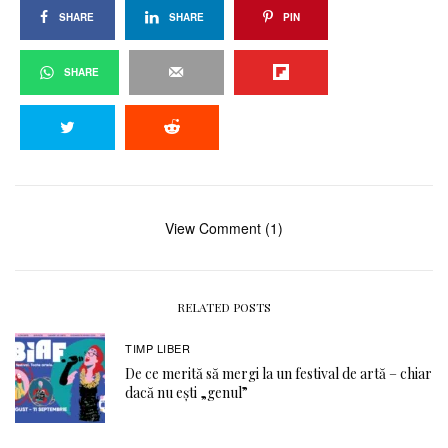
SHARE
SHARE
PIN
SHARE
View Comment (1)
RELATED POSTS
TIMP LIBER
De ce merită să mergi la un festival de artă – chiar
dacă nu ești „genul”