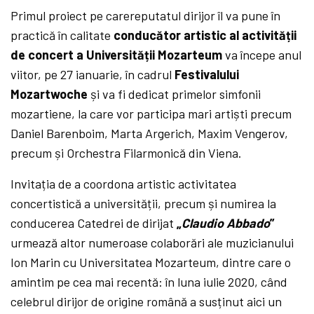
Primul proiect pe carereputatul dirijor îl va pune în
practică în calitate
conducător artistic al activității
de concert a Universității Mozarteum
va începe anul
viitor, pe 27 ianuarie, în cadrul
Festivalului
Mozartwoche
și va fi dedicat primelor simfonii
mozartiene, la care vor participa mari artiști precum
Daniel Barenboim, Marta Argerich, Maxim Vengerov,
precum și Orchestra Filarmonică din Viena.
Invitația de a coordona artistic activitatea
concertistică a universității, precum și numirea la
conducerea Catedrei de dirijat
„
Claudio Abbado
”
urmează altor numeroase colaborări ale muzicianului
Ion Marin cu Universitatea Mozarteum, dintre care o
amintim pe cea mai recentă: în luna iulie 2020, când
celebrul dirijor de origine română a susținut aici un