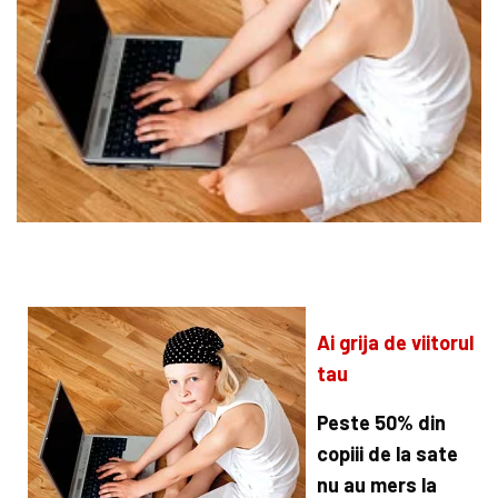
Ai grija de viitorul
tau
Peste 50% din
copiii de la sate
nu au mers la