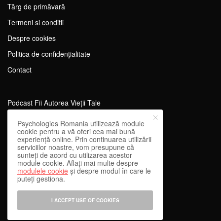
Tărg de primăvară
Termeni si conditii
Despre cookies
Politica de confidențialitate
Contact
Podcast Fii Autorea Vieții Tale
Evenimente Fii Autoarea Vieții Tale!
Psychologies Romania utilizează module
cookie pentru a vă oferi cea mai bună
SportEdu
experiență online. Prin continuarea utilizării
serviciilor noastre, vom presupune că
Antrenament Mental pentru Sportivi
sunteți de acord cu utilizarea acestor
module cookie. Aflați mai multe despre
Learning Network
modulele cookie
și despre modul în care le
puteți gestiona.
WEnough
Reward & Engage
I ACCEPT USE OF COOKIES