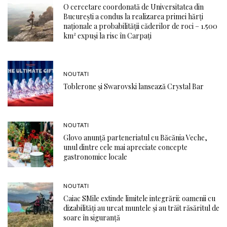
O cercetare coordonată de Universitatea din
București a condus la realizarea primei hărți
naționale a probabilității căderilor de roci – 1.500
km² expuși la risc în Carpați
NOUTATI
Toblerone și Swarovski lansează Crystal Bar
NOUTATI
Glovo anunță parteneriatul cu Băcănia Veche,
unul dintre cele mai apreciate concepte
gastronomice locale
NOUTATI
Caiac SMile extinde limitele integrării: oamenii cu
dizabilități au urcat muntele și au trăit răsăritul de
soare în siguranță