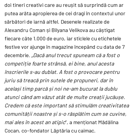
doi tineri creativi care au reușit să surprindă cum ar
putea arăta apropierea de cei dragi în contextul unor
sărbători de iarnă altfel. Desenele realizate de
Alexandru Coman și Bilyana Velikova au câștigat
fiecare câte 1.000 de euro, iar sticlele cu etichetele
festive vor ajunge în magazine începând cu data de 7
decembrie.
„Dacă anul trecut spuneam că a fost o
competiție foarte strânsă, ei bine, anul acesta
înscrierile s-au dublat. A fost o provocare pentru
juriu să treacă prin sutele de propuneri, dar în
același timp parcă și noi ne-am bucurat la dublu
atunci când am văzut atât de multe creații jucăușe.
Credem că este important să stimulăm creativitatea
comunității noastre și s-o răsplătim cum se cuvine,
mai ales în acest an atipic
”, a menționat Mădălina
Cocan, co-fondator Lăptăria cu caimac.