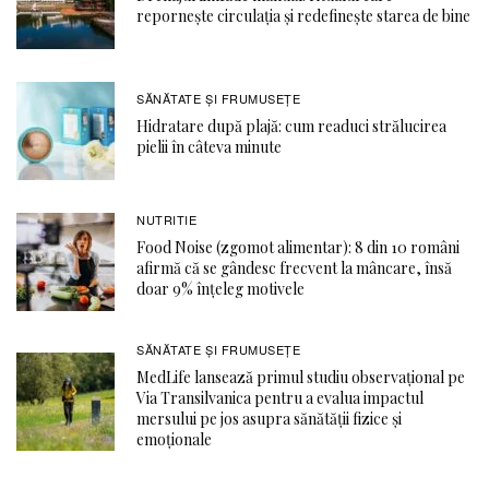
repornește circulația și redefinește starea de bine
SĂNĂTATE ŞI FRUMUSEȚE
Hidratare după plajă: cum readuci strălucirea
pielii în câteva minute
NUTRITIE
Food Noise (zgomot alimentar): 8 din 10 români
afirmă că se gândesc frecvent la mâncare, însă
doar 9% înțeleg motivele
SĂNĂTATE ŞI FRUMUSEȚE
MedLife lansează primul studiu observațional pe
Via Transilvanica pentru a evalua impactul
mersului pe jos asupra sănătății fizice și
emoționale