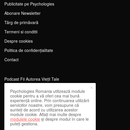
Publicitate pe Psychologies
Abonare Newsletter
Tărg de primăvară
Termeni si conditii
Despre cookies
Politica de confidențialitate
Contact
Podcast Fii Autorea Vieții Tale
Evenimente Fii Autoarea Vieții Tale!
Psychologies Romania utilizează module
cookie pentru a vă oferi cea mai bună
SportEdu
experiență online. Prin continuarea utilizării
serviciilor noastre, vom presupune că
Antrenament Mental pentru Sportivi
sunteți de acord cu utilizarea acestor
module cookie. Aflați mai multe despre
Learning Network
modulele cookie
și despre modul în care le
puteți gestiona.
WEnough