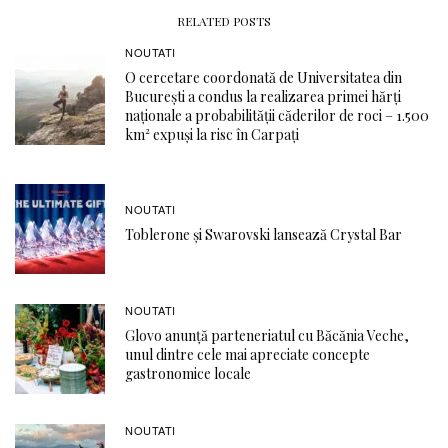
RELATED POSTS
NOUTATI
O cercetare coordonată de Universitatea din
București a condus la realizarea primei hărți
naționale a probabilității căderilor de roci – 1.500
km² expuși la risc în Carpați
NOUTATI
Toblerone și Swarovski lansează Crystal Bar
NOUTATI
Glovo anunță parteneriatul cu Băcănia Veche,
unul dintre cele mai apreciate concepte
gastronomice locale
NOUTATI