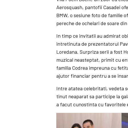
Aerosquash, pantofii Casadei ofer
BMW, o sesiune foto de familie of
pereche de ochelari de soare di
In timp ce invitatii au admirat ob
intretinuta de prezentatorul Pave
Loredana. Surpriza serii a fost H
muzical neasteptat, primit cu en
familia Codrea impreuna cu fetita
ajutor financiar pentru a se insa
Intre atatea celebritati, vedeta s
tinut neaparat sa participe la ga
a facut cunostinta cu favoritele ei