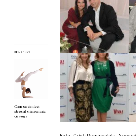
READ NEXT
Cum sa vindeci
stresul si insomnia
cu yoga
Foto: Cristi Duminecioiu, Armand