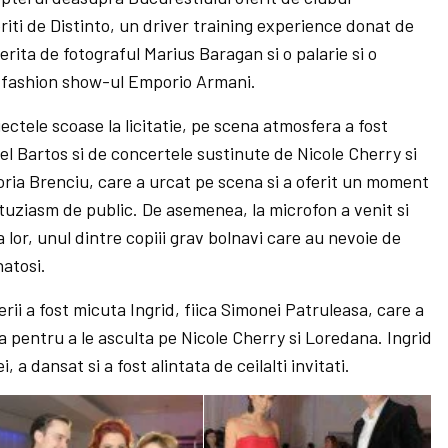
iti de Distinto, un driver training experience donat de
erita de fotograful Marius Baragan si o palarie si o
n fashion show-ul Emporio Armani.
iectele scoase la licitatie, pe scena atmosfera a fost
l Bartos si de concertele sustinute de Nicole Cherry si
oria Brenciu, care a urcat pe scena si a oferit un moment
tuziasm de public. De asemenea, la microfon a venit si
 lor, unul dintre copiii grav bolnavi care au nevoie de
natosi.
erii a fost micuta Ingrid, fiica Simonei Patruleasa, care a
la pentru a le asculta pe Nicole Cherry si Loredana. Ingrid
, a dansat si a fost alintata de ceilalti invitati.