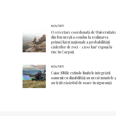
NOUTATI
O cercetare coordonată de Universitate
din București a condus la realizarea
primei hărți naționale a probabilității
căderilor de roci – 1.500 km² expuși la
risc în Carpați
NOUTATI
Caiac SMile extinde limitele integrării:
oamenii cu dizabilități au urcat muntele ș
au trăit răsăritul de soare în siguranță