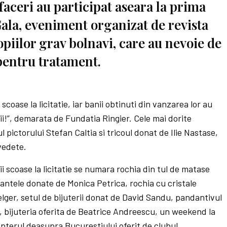
faceri au participat aseara la prima
Gala, eveniment organizat de revista
opiilor grav bolnavi, care au nevoie de
pentru tratament.
 scoase la licitatie, iar banii obtinuti din vanzarea lor au
ii!”, demarata de Fundatia Ringier. Cele mai dorite
ul pictorului Stefan Caltia si tricoul donat de Ilie Nastase,
vedete.
cii scoase la licitatie se numara rochia din tul de matase
ntele donate de Monica Petrica, rochia cu cristale
er, setul de bijuterii donat de David Sandu, pandantivul
 bijuteria oferita de Beatrice Andreescu, un weekend la
pterul deasupra Bucurestiului oferit de clubul