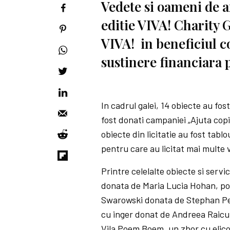
Vedete si oameni de a
editie VIVA! Charity 
VIVA! in beneficiul c
sustinere financiara 
In cadrul galei, 14 obiecte au fost
fost donati campaniei „Ajuta copi
obiecte din licitatie au fost tablo
pentru care au licitat mai multe 
Printre celelalte obiecte si servi
donata de Maria Lucia Hohan, poa
Swarowski donata de Stephan Pelg
cu inger donat de Andreea Raicu,
Vila Poem Boem, un zbor cu elico