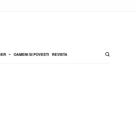
BER
OAMENI SI POVESTI
REVISTA