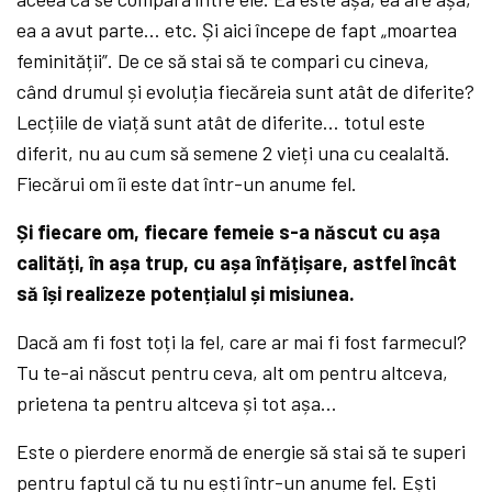
ea a avut parte… etc. Și aici începe de fapt „moartea
feminității”. De ce să stai să te compari cu cineva,
când drumul și evoluția fiecăreia sunt atât de diferite?
Lecțiile de viață sunt atât de diferite… totul este
diferit, nu au cum să semene 2 vieți una cu cealaltă.
Fiecărui om îi este dat într-un anume fel.
Și fiecare om, fiecare femeie s-a născut cu așa
calități, în așa trup, cu așa înfățișare, astfel încât
să își realizeze potențialul și misiunea.
Dacă am fi fost toți la fel, care ar mai fi fost farmecul?
Tu te-ai născut pentru ceva, alt om pentru altceva,
prietena ta pentru altceva și tot așa…
Este o pierdere enormă de energie să stai să te superi
pentru faptul că tu nu ești într-un anume fel. Ești