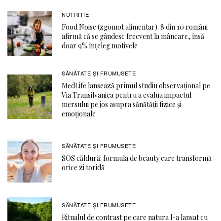
NUTRITIE
Food Noise (zgomot alimentar): 8 din 10 români
afirmă că se gândesc frecvent la mâncare, însă
doar 9% înțeleg motivele
SĂNĂTATE ŞI FRUMUSEȚE
MedLife lansează primul studiu observațional pe
Via Transilvanica pentru a evalua impactul
mersului pe jos asupra sănătății fizice și
emoționale
SĂNĂTATE ŞI FRUMUSEȚE
SOS căldură: formula de beauty care transformă
orice zi toridă
SĂNĂTATE ŞI FRUMUSEȚE
Ritualul de contrast pe care natura l-a lansat cu