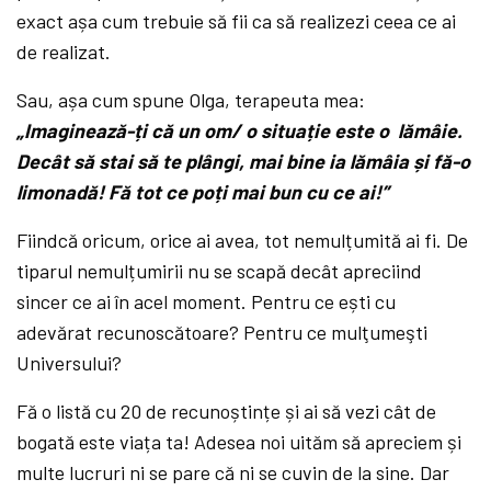
exact așa cum trebuie să fii ca să realizezi ceea ce ai
de realizat.
Sau, așa cum spune Olga, terapeuta mea:
„
Imaginează-ți că un om/ o situație este o lămâie.
Decât să stai să te plângi, mai bine ia lămâia și fă-o
limonadă! Fă tot ce poți mai bun cu ce ai!
”
Fiindcă oricum, orice ai avea, tot nemulțumită ai fi. De
tiparul nemulțumirii nu se scapă decât apreciind
sincer ce ai în acel moment. Pentru ce ești cu
adevărat recunoscătoare? Pentru ce mulţumeşti
Universului?
Fă o listă cu 20 de recunoștințe și ai să vezi cât de
bogată este viața ta! Adesea noi uităm să apreciem și
multe lucruri ni se pare că ni se cuvin de la sine. Dar