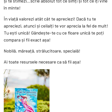
și te stimezi…scrie absolut tot ce simți și tot ce îți vine
în minte!
În viață valorezi atât cât te apreciezi! Dacă tu te
apreciezi, atunci și ceilalți te vor aprecia la fel de mult!
Tu ești unică! Gândește-te cu ce floare unică te poți
compara și fii exact așa!
Nobilă, măreață, strălucitoare, specială!
Ai toate resursele necesare ca să fii așa!