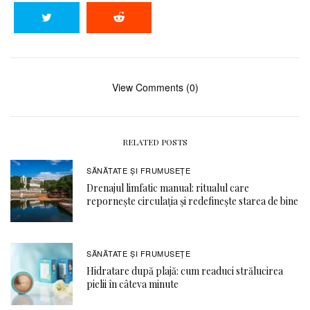
View Comments (0)
RELATED POSTS
SĂNĂTATE ŞI FRUMUSEȚE
Drenajul limfatic manual: ritualul care
repornește circulația și redefinește starea de bine
SĂNĂTATE ŞI FRUMUSEȚE
Hidratare după plajă: cum readuci strălucirea
pielii în câteva minute