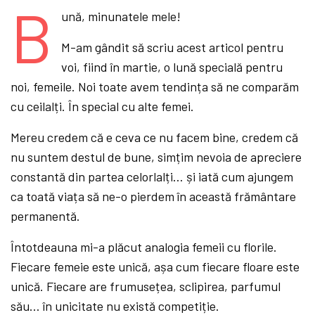
B
ună, minunatele mele!
M-am gândit să scriu acest articol pentru
voi, fiind în martie, o lună specială pentru
noi, femeile. Noi toate avem tendința să ne comparăm
cu ceilalți. În special cu alte femei.
Mereu credem că e ceva ce nu facem bine, credem că
nu suntem destul de bune, simțim nevoia de apreciere
constantă din partea celorlalți… și iată cum ajungem
ca toată viața să ne-o pierdem în această frământare
permanentă.
Întotdeauna mi-a plăcut analogia femeii cu florile.
Fiecare femeie este unică, așa cum fiecare floare este
unică. Fiecare are frumusețea, sclipirea, parfumul
său… în unicitate nu există competiție.