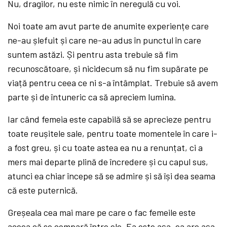
Nu, dragilor, nu este nimic în neregulă cu voi.
Noi toate am avut parte de anumite experiențe care
ne-au șlefuit și care ne-au adus în punctul în care
suntem astăzi. Și pentru asta trebuie să fim
recunoscătoare, și nicidecum să nu fim supărate pe
viață pentru ceea ce ni s-a întâmplat. Trebuie să avem
parte și de întuneric ca să apreciem lumina.
Iar când femeia este capabilă să se aprecieze pentru
toate reușitele sale, pentru toate momentele în care i-
a fost greu, și cu toate astea ea nu a renunțat, ci a
mers mai departe plină de încredere și cu capul sus,
atunci ea chiar începe să se admire și să își dea seama
că este puternică.
Greșeala cea mai mare pe care o fac femeile este
aceea că se compară între ele. Ea este așa, ea are așa,