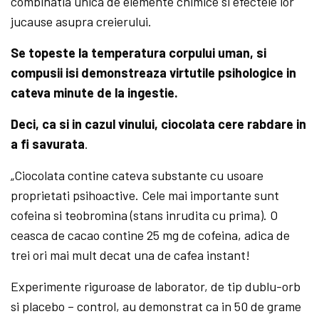
combinatia unica de elemente chimice si efectele lor
jucause asupra creierului.
Se topeste la temperatura corpului uman, si
compusii isi demonstreaza virtutile psihologice in
cateva minute de la ingestie.
Deci, ca si in cazul vinului, ciocolata cere rabdare in
a fi savurata
.
„Ciocolata contine cateva substante cu usoare
proprietati psihoactive. Cele mai importante sunt
cofeina si teobromina (stans inrudita cu prima). O
ceasca de cacao contine 25 mg de cofeina, adica de
trei ori mai mult decat una de cafea instant!
Experimente riguroase de laborator, de tip dublu-orb
si placebo – control, au demonstrat ca in 50 de grame