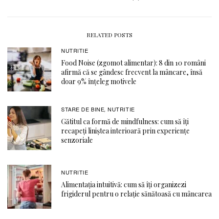
RELATED POSTS
NUTRITIE
Food Noise (zgomot alimentar): 8 din 10 români
afirmă că se gândesc frecvent la mâncare, însă
doar 9% înțeleg motivele
STARE DE BINE
NUTRITIE
,
Gătitul ca formă de mindfulness: cum să îți
recapeți liniștea interioară prin experiențe
senzoriale
NUTRITIE
Alimentația intuitivă: cum să îți organizezi
frigiderul pentru o relație sănătoasă cu mâncarea