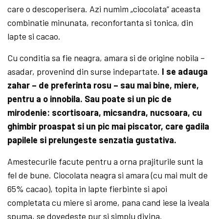
care o descoperisera. Azi numim „ciocolata“ aceasta
combinatie minunata, reconfortanta si tonica, din
lapte si cacao.
Cu conditia sa fie neagra, amara si de origine nobila –
asadar, provenind din surse indepartate.
I se adauga
zahar – de preferinta rosu – sau mai bine, miere,
pentru a o innobila. Sau poate si un pic de
mirodenie: scortisoara, micsandra, nucsoara, cu
ghimbir proaspat si un pic mai piscator, care gadila
papilele si prelungeste senzatia gustativa.
Amestecurile facute pentru a orna prajiturile sunt la
fel de bune. Ciocolata neagra si amara (cu mai mult de
65% cacao), topita in lapte fierbinte si apoi
completata cu miere si arome, pana cand iese la iveala
spuma, se dovedeste pur si simplu divina.