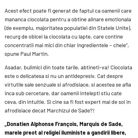
Acest efect poate fi generat de faptul ca oamenii care
mananca ciocolata pentru a obtine alinare emotionala
(de exemplu, majoritatea populatiei din Statele Unite),
recurg de obicei la ciocolata cu lapte, care contine
concentratii mai mici din chiar ingredientele – cheie“,
spune Paul Martin.
Asadar, bulimici din toate tarile, abtineti-va! Ciocolata
este o delicatesa si nu un antidepresiv. Cat despre
virtutile sale senzuale si afrodisiace, si acestea se afla
inca sub cercetare, dar oamenii intelepti stiu cate
ceva, din intuitie. Si cine sa fi fost expert mai de soi in
afrodisiace decat Marchizul de Sade?!
„Donatien Alphonse François, Marquis de Sade,
marele preot al religiei iluministe a gandirii libere,