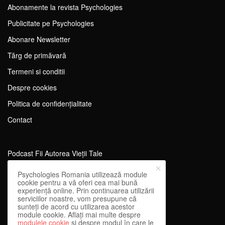
Abonamente la revista Psychologies
Publicitate pe Psychologies
Abonare Newsletter
Tărg de primăvară
Termeni si conditii
Despre cookies
Politica de confidențialitate
Contact
Podcast Fii Autorea Vieții Tale
Evenimente Fii Autoarea Vieții Tale!
Psychologies Romania utilizează module
cookie pentru a vă oferi cea mai bună
SportEdu
experiență online. Prin continuarea utilizării
serviciilor noastre, vom presupune că
Antrenament Mental pentru Sportivi
sunteți de acord cu utilizarea acestor
module cookie. Aflați mai multe despre
Learning Network
modulele cookie
și despre modul în care le