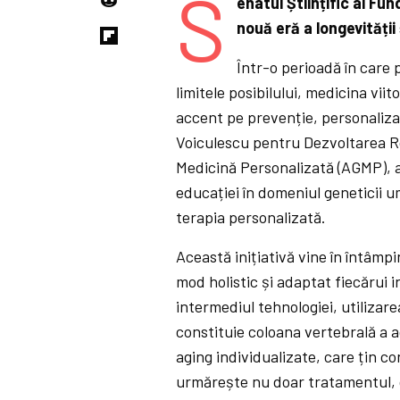
S
enatul Științific al F
nouă eră a longevității
Într-o perioadă în care 
limitele posibilului, medicina viit
accent pe prevenție, personalizar
Voiculescu pentru Dezvoltarea Ro
Medicină Personalizată (AGMP), a
educației în domeniul geneticii u
terapia personalizată.
Această inițiativă vine în întâmp
mod holistic și adaptat fiecărui 
intermediul tehnologiei, utilizare
constituie coloana vertebrală a a
aging individualizate, care țin co
urmărește nu doar tratamentul, c