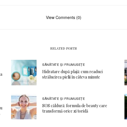
View Comments (0)
RELATED POSTS
SĂNĂTATE ŞI FRUMUSEȚE
Hidratare după plajă: cum readuci
ea
strălucirea pielii în câteva minute
SĂNĂTATE ŞI FRUMUSEȚE
SOS căldură: formula de beauty care
ru
transformă orice zi toridă
a