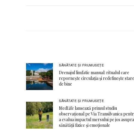
SĂNĂTATE ŞI FRUMUSEȚE
Drenajul limfatic manual: ritualul care
repornește circulația și redefinește star
de bine
SĂNĂTATE ŞI FRUMUSEȚE
MedLife lansează primul studiu
observațional pe Via Transilvanica pent
a evalua impactul mersului pe jos asupr
sănătății fizice și emoționale