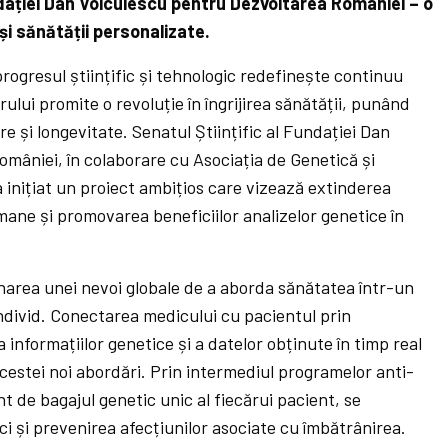
undației Dan Voiculescu pentru Dezvoltarea României – o
 și sănătății personalizate.
progresul științific și tehnologic redefinește continuu
orului promite o revoluție în îngrijirea sănătății, punând
e și longevitate. Senatul Științific al Fundației Dan
mâniei, în colaborare cu Asociația de Genetică și
 inițiat un proiect ambițios care vizează extinderea
mane și promovarea beneficiilor analizelor genetice în
inarea unei nevoi globale de a aborda sănătatea într-un
individ. Conectarea medicului cu pacientul prin
a informațiilor genetice și a datelor obținute în timp real
cestei noi abordări. Prin intermediul programelor anti-
nt de bagajul genetic unic al fiecărui pacient, se
i și prevenirea afecțiunilor asociate cu îmbătrânirea.