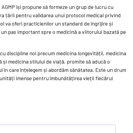
 al AGMP își propune să formeze un grup de lucru cu
ara țării pentru validarea unui protocol medical privind
 va oferi practicienilor un standard de îngrijire și
un pas important spre o medicină a viitorului bazată pe
, cu discipline noi precum medicina longevității, medicina
 și medicina stilului de viață, promite să aducă o
 în care înțelegem și abordăm sănătatea. Este un drum
tunități imense pentru îmbunătățirea vieții fiecărui