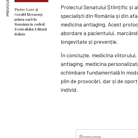
PREVIOUS ARTICLE
Proiectul Senatului Științific și
Pierre Lere și
Gerald Merzoug
specialiști din România și din af
prima oară în
medicina antiaging. Acest protocol
România în cadrul
Festivalului Editurii
abordare a pacientului, marcând 
Solisis
longevitate și prevenție.
În concluzie, medicina viitorului
antiaging, medicina personalizată
schimbare fundamentală în modul
plin de provocări, dar și de opor
individ.