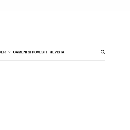
BER
OAMENI SI POVESTI
REVISTA