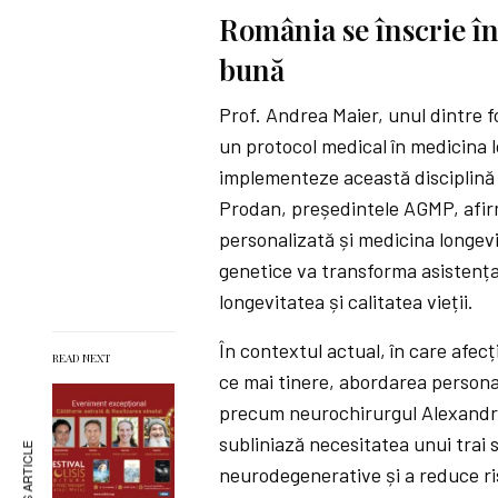
România se înscrie în
bună
Prof. Andrea Maier, unul dintre f
un protocol medical în medicina l
implementeze această disciplină 
Prodan, președintele AGMP, afirm
personalizată și medicina longevi
genetice va transforma asistența
longevitatea și calitatea vieții.
În contextul actual, în care afec
READ NEXT
ce mai tinere, abordarea personali
precum neurochirurgul Alexandru
subliniază necesitatea unui trai 
neurodegenerative și a reduce ris