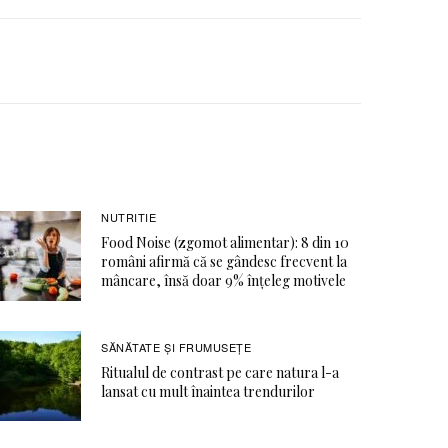
NUTRITIE
Food Noise (zgomot alimentar): 8 din 10
români afirmă că se gândesc frecvent la
mâncare, însă doar 9% înțeleg motivele
SĂNĂTATE ŞI FRUMUSEȚE
Ritualul de contrast pe care natura l-a
lansat cu mult înaintea trendurilor