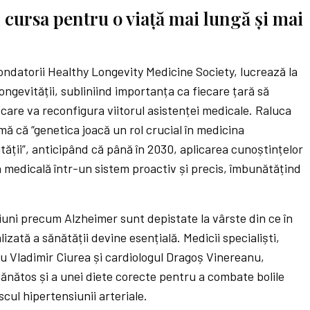
 cursa pentru o viață mai lungă și mai
ondatorii Healthy Longevity Medicine Society, lucrează la
ongevității, subliniind importanța ca fiecare țară să
care va reconfigura viitorul asistenței medicale. Raluca
ă că “genetica joacă un rol crucial în medicina
tății”, anticipând că până în 2030, aplicarea cunoștințelor
 medicală într-un sistem proactiv și precis, îmbunătățind
țiuni precum Alzheimer sunt depistate la vârste din ce în
zată a sănătății devine esențială. Medicii specialiști,
 Vladimir Ciurea și cardiologul Dragoș Vinereanu,
sănătos și a unei diete corecte pentru a combate bolile
cul hipertensiunii arteriale.