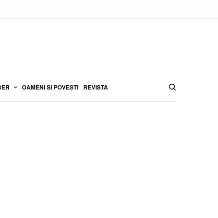
BER
OAMENI SI POVESTI
REVISTA