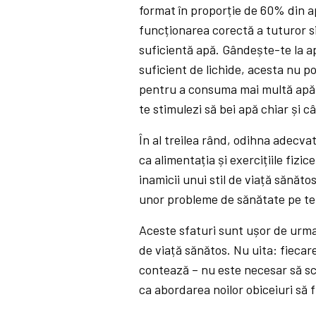
format în proporție de 60% din a
funcționarea corectă a tuturor s
suficientă apă. Gândește-te la ap
suficient de lichide, acesta nu p
pentru a consuma mai multă apă es
te stimulezi să bei apă chiar și câ
În al treilea rând, odihna adecva
ca alimentația și exercițiile fizi
inamicii unui stil de viață sănăto
unor probleme de sănătate pe t
Aceste sfaturi sunt ușor de urmat 
de viață sănătos. Nu uita: fiecare
contează – nu este necesar să sch
ca abordarea noilor obiceiuri să f