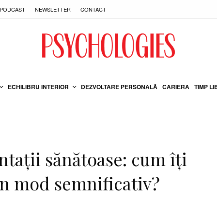
PODCAST
NEWSLETTER
CONTACT
ECHILIBRU INTERIOR
DEZVOLTARE PERSONALĂ
CARIERA
TIMP LI
ntații sănătoase: cum îți
 în mod semnificativ?