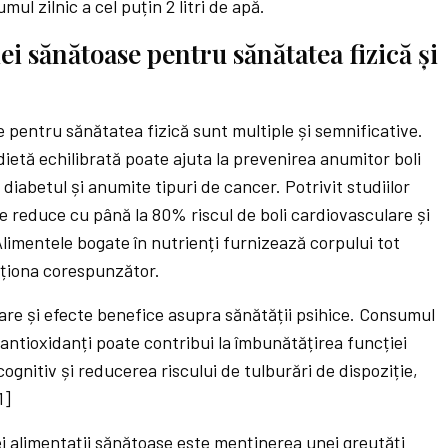
mul zilnic a cel puțin 2 litri de apă.
ei sănătoase pentru sănătatea fizică și
e pentru sănătatea fizică sunt multiple și semnificative.
ietă echilibrată poate ajuta la prevenirea anumitor boli
, diabetul și anumite tipuri de cancer. Potrivit studiilor
e reduce cu până la 80% riscul de boli cardiovasculare și
Alimentele bogate în nutrienți furnizează corpului tot
cționa corespunzător.
ă are și efecte benefice asupra sănătății psihice. Consumul
antioxidanți poate contribui la îmbunătățirea funcției
ognitiv și reducerea riscului de tulburări de dispoziție,
1]
ei alimentații sănătoase este menținerea unei greutăți