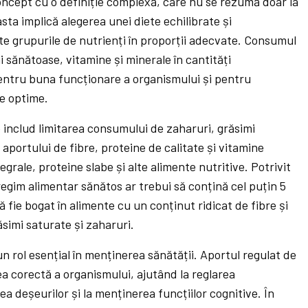
ncept cu o definiție complexă, care nu se rezumă doar la
ta implică alegerea unei diete echilibrate și
ate grupurile de nutrienți în proporții adecvate. Consumul
i sănătoase, vitamine și minerale în cantități
entru buna funcționare a organismului și pentru
e optime.
e includ limitarea consumului de zaharuri, grăsimi
 aportului de fibre, proteine de calitate și vitamine
grale, proteine slabe și alte alimente nutritive. Potrivit
egim alimentar sănătos ar trebui să conțină cel puțin 5
să fie bogat în alimente cu un conținut ridicat de fibre și
simi saturate și zaharuri.
 rol esențial în menținerea sănătății. Aportul regulat de
a corectă a organismului, ajutând la reglarea
ea deșeurilor și la menținerea funcțiilor cognitive. În