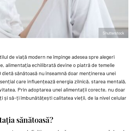
Shutterstock
stilul de viață modern ne împinge adesea spre alegeri
e, alimentația echilibrată devine o piatră de temelie
O dietă sănătoasă nu înseamnă doar menținerea unei
sențial care influențează energia zilnică, starea mentală,
vitatea. Prin adoptarea unei alimentații corecte, nu doar
i și să-ți îmbunătățești calitatea vieții, de la nivel celular
ația sănătoasă?