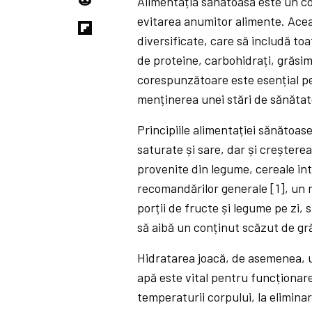
Alimentația sănătoasă este un co
evitarea anumitor alimente. Aceas
diversificate, care să includă to
de proteine, carbohidrați, grăsim
corespunzătoare este esențial p
menținerea unei stări de sănătat
Principiile alimentației sănătoas
saturate și sare, dar și creșterea
provenite din legume, cereale inte
recomandărilor generale [1], un r
porții de fructe și legume pe zi, 
să aibă un conținut scăzut de gră
Hidratarea joacă, de asemenea, un
apă este vital pentru funcționare
temperaturii corpului, la eliminar