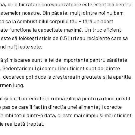
pă, iar o hidratare corespunzătoare este esențială pentru
istemelor noastre. Din păcate, mulți dintre noi nu bem
a ca la combustibilul corpului tău – fără un aport
oate funcționa la capacitate maximă. Un truc eficient
te să folosești sticle de 0.5 litri sau recipiente care să
nd nu îți este sete.
tă și mișcarea sunt la fel de importante pentru sănătate
ce. Sedentarismul și somnul insuficient sunt doi dintre
s, deoarece pot duce la creșterea în greutate și la apariția
ermen lung.
și pot fi integrate în rutina zilnică pentru a duce un stil
 pas pe care îl faci în direcția unei alimentații corecte
imbi totul dintr-o dată, ci este mai simplu și mai eficient
ie realizată treptat.