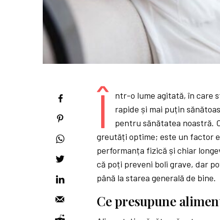
Î
ntr-o lume agitată, în care 
rapide și mai puțin sănătoas
pentru sănătatea noastră. 
greutăți optime; este un factor e
performanța fizică și chiar longe
că poți preveni boli grave, dar poț
până la starea generală de bine.
Ce presupune aliment