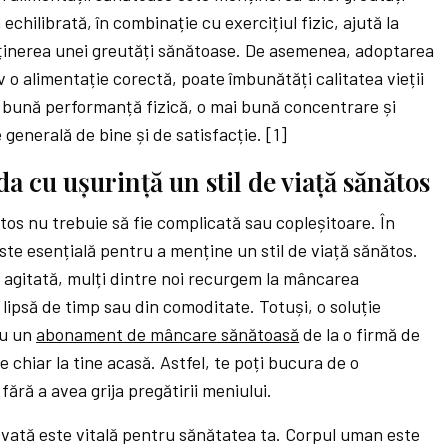
chilibrată, în combinație cu exercițiul fizic, ajută la
nținerea unei greutăți sănătoase. De asemenea, adoptarea
iv o alimentație corectă, poate îmbunătăți calitatea vieții
i bună performanță fizică, o mai bună concentrare și
generală de bine și de satisfacție. [1]
a cu ușurință un stil de viață sănătos
tos nu trebuie să fie complicată sau copleșitoare. În
ste esențială pentru a menține un stil de viață sănătos.
ă agitată, mulți dintre noi recurgem la mâncarea
lipsă de timp sau din comoditate. Totuși, o soluție
ru un
abonament de mâncare sănătoasă
de la o firmă de
le chiar la tine acasă. Astfel, te poți bucura de o
fără a avea grija pregătirii meniului.
ecvată este vitală pentru sănătatea ta. Corpul uman este