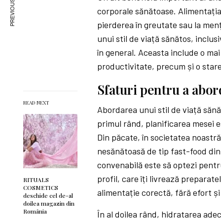
PREVIOUS ARTICLE
corporale sănătoase. Alimentația e
pierderea în greutate sau la me
unui stil de viață sănătos, inclus
în general. Aceasta include o ma
productivitate, precum și o stare 
Sfaturi pentru a abord
READ NEXT
Abordarea unui stil de viață sănă
primul rând, planificarea mesei e
Din păcate, în societatea noastr
nesănătoasă de tip fast-food din 
convenabilă este să optezi pent
profil, care îți livrează preparate
RITUALS
COSMETICS
alimentație corectă, fără efort și 
deschide cel de-al
doilea magazin din
România
În al doilea rând, hidratarea ad