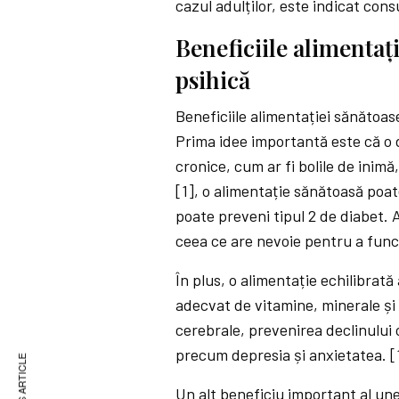
cazul adulților, este indicat consu
Beneficiile alimentați
psihică
Beneficiile alimentației sănătoas
Prima idee importantă este că o d
cronice, cum ar fi bolile de inimă
[1], o alimentație sănătoasă poat
poate preveni tipul 2 de diabet. 
ceea ce are nevoie pentru a fun
În plus, o alimentație echilibrat
adecvat de vitamine, minerale și 
cerebrale, prevenirea declinului c
precum depresia și anxietatea. [
Un alt beneficiu important al un