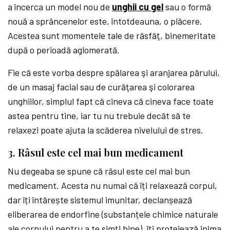
a încerca un model nou de
unghii cu gel
sau o formă
nouă a sprâncenelor este, întotdeauna, o plăcere.
Acestea sunt momentele tale de răsfăţ, binemeritate
după o perioadă aglomerată.
Fie că este vorba despre spălarea şi aranjarea părului,
de un masaj facial sau de curăţarea şi colorarea
unghiilor, simplul fapt că cineva că cineva face toate
astea pentru tine, iar tu nu trebuie decât să te
relaxezi poate ajuta la scăderea nivelului de stres.
3. Râsul este cel mai bun medicament
Nu degeaba se spune că râsul este cel mai bun
medicament. Acesta nu numai că îți relaxează corpul,
dar îți întărește sistemul imunitar, declanșează
eliberarea de endorfine (substanțele chimice naturale
ale corpului pentru a te simți bine), îți protejează inima