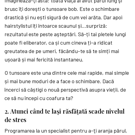
Imaginează-ţi asta: toată viaţa ai avut părul lung şi
brusc îţi doreşti o tunsoare bob. Este o schimbare
drastică și nu ești sigură de cum vei arăta. Dar apoi
hairstylistul îți întoarce scaunul și…surpriză:
rezultatul este peste aşteptări. Să-ți tai pletele lungi
poate fi eliberator, ca și cum cineva ți-a ridicat
greutatea de pe umeri, făcându-te să te simți mai
ușoară și mai fericită instantaneu.
O tunsoare este una dintre cele mai rapide, mai simple
și mai bune moduri de a face o schimbare. Dacă
încerci să câștigi o nouă perspectivă asupra vieții, de
ce să nu începi cu coafura ta?
2. Atunci când te laşi răsfăţată scade nivelul
de stres
Programarea la un specialist pentru a-ţi aranja părul,