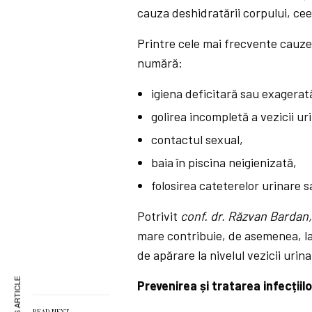
cauza deshidratării corpului, cee
Printre cele mai frecvente cauze 
numără:
igiena deficitară sau exagerat
golirea incompletă a vezicii ur
contactul sexual,
baia în piscina neigienizată,
folosirea cateterelor urinare s
Potrivit
conf.
dr.
Răzvan Bardan
mare contribuie, de asemenea, la
de apărare la nivelul vezicii urina
Prevenirea și tratarea infecțiil
READ NEXT