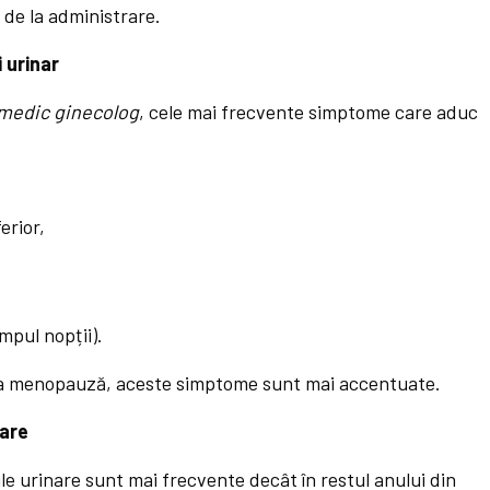
 de la administrare.
i urinar
medic ginecolog
, cele mai frecvente simptome care aduc
erior,
impul nopții).
r la menopauză, aceste simptome sunt mai accentuate.
nare
le urinare sunt mai frecvente decât în restul anului din