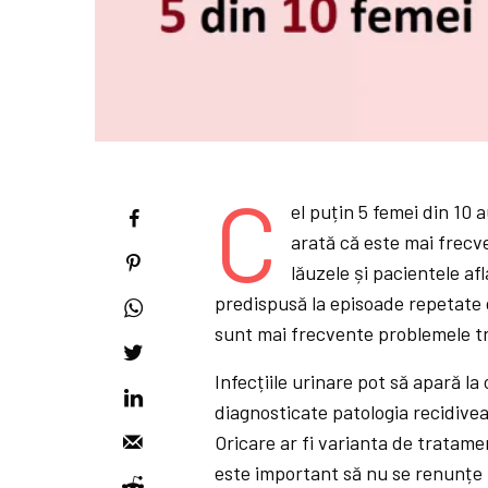
C
el puțin 5 femei din 10 a
arată că este mai frecve
lăuzele și pacientele a
predispusă la episoade repetate d
sunt mai frecvente problemele trac
Infecțiile urinare pot să apară l
diagnosticate patologia recidive
Oricare ar fi varianta de tratame
este important să nu se renunțe 