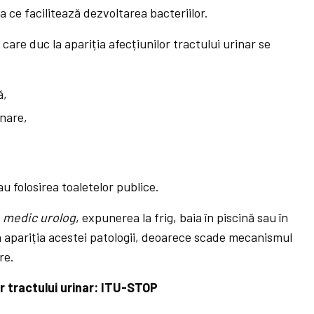
a ce facilitează dezvoltarea bacteriilor.
care duc la apariția afecțiunilor tractului urinar se
ă,
inare,
au folosirea toaletelor publice.
,
medic urolog
, expunerea la frig, baia în piscină sau în
 apariția acestei patologii, deoarece scade mecanismul
re.
or tractului urinar: ITU-STOP