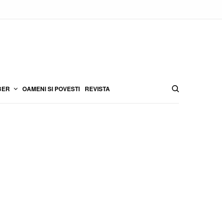
BER
OAMENI SI POVESTI
REVISTA