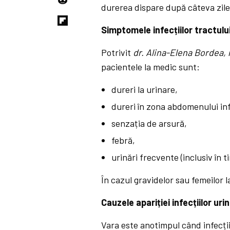
durerea dispare după câteva zile
Simptom
ele
infecțiilor tractulu
Potrivit
dr.
Alina-Elena Bordea,
pacientele la medic sunt:
dureri la urinare,
dureri în zona abdomenului inf
senzația de arsură,
febră,
urinări frecvente (inclusiv în t
În cazul gravidelor sau femeilo
Cauzele apariției infecțiilor uri
Vara este anotimpul când infecții