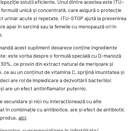
dispoziție soluții eficiente. Unul dintre acestea este ITU-
formulă unică și concentrată, care asigură o protecție
act urinar acute și repetate. ITU-STOP ajută la prevenirea
re apar în sarcină sau la femeile cu menopauză ori în
e.
comandă acest supliment deoarece conține ingrediente
iente: este vorba despre o formulă specială cu D-manoză
30%, ce provin din extract natural de merișoare și
e, ce au un conținut de vitamina C, sprijină imunitatea și
deci are rol de împiedicare a dezvoltării bacteriilor.
 și are un efect antiinflamator puternic.
e secundare și nici nu interacționează cu alte
t în combinație cu antibiotice, are și efect de antibiotic
e produs,
aici
.
inecolog, supraspecializare în infertilitate/