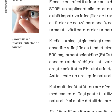
PREVIOUS ARTICLE
Femeile cu infecții urinare au la 
STOP, un supliment alimentar cu 
dublă împotriva infecțiilor de tr
cistitelor de cauză hormonală, ca
urma utilizării cateterelor urinar
4 avantaje ale
Medicii urologi și ginecologi re
folosirii lentilelor de
dovedite științific ca fiind efic
contact
500 mg, proantocianidine (PACs) 
concentrat de răchițele liofilizat
crește aciditatea PH-ului urinei, 
Astfel, este un uroseptic natural
Mai mult decât atât, nu are efect
medicamente. Deși poate fi utiliza
natural. Mai multe detalii despr
Dr.
Alina-Elena Bordea
, medic g