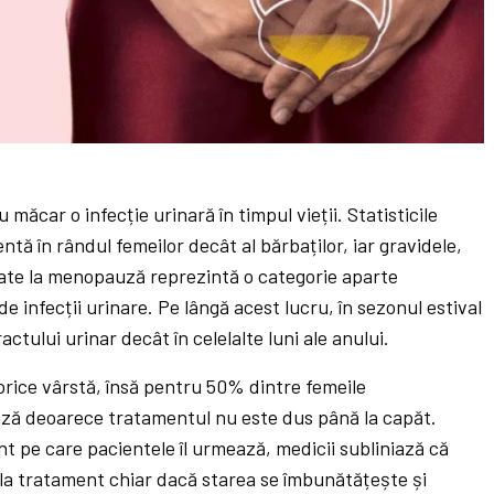
u măcar o infecție urinară în timpul vieții. Statisticile
ntă în rândul femeilor decât al bărbaților, iar gravidele,
flate la menopauză reprezintă o categorie aparte
e infecții urinare. Pe lângă acest lucru, în sezonul estival
tului urinar decât în celelalte luni ale anului.
a orice vârstă, însă pentru 50% dintre femeile
ază deoarece tratamentul nu este dus până la capăt.
nt pe care pacientele îl urmează, medicii subliniază că
la tratament chiar dacă starea se îmbunătățește și